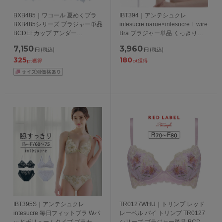
BXB485｜ワコール 夏めくブラ
IBT394｜アンテシュクレ
BXB485シリーズ ブラジャー単品
intesucre narue×intesucre L wire
BCDEFカップ アンダー
Bra ブラジャー単品 くっきり谷
65/70/75/80/85cm
間メイク BCDEFカップ アンダー
7,150
3,960
円
(税込)
円
(税込)
65/70/75cm
325
180
pt獲得
pt獲得
IBT395S｜アンテシュクレ
TR0127WHU｜トリンプ レッド
intesucre 毎日フィットブラ Wパ
レーベル バイ トリンプ TR0127
ッドボリュームタイプ ブラセッ
シリーズ ブラジャー単品 BCDEF