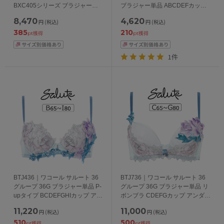
BXC405シリーズ ブラジャー単
ブラジャー単品 ABCDEFカップ
品 CDEFカップ アンダー
アンダー65/70/75/80/85cm
8,470
4,620
円
(税込)
円
(税込)
65/70/75/80/85cm
385
210
pt獲得
pt獲得
1件
BTJ436｜ワコール サルート 36
BTJ736｜ワコール サルート 36
グループ 36G ブラジャー単品 P-
グループ 36G ブラジャー単品 リ
upタイプ BCDEFGHIカップ アン
ボンブラ CDEFGカップ アンダー
ダー 65/70/75/80/85cm
65/70/75/80cm
11,220
11,000
円
(税込)
円
(税込)
510
500
pt獲得
pt獲得