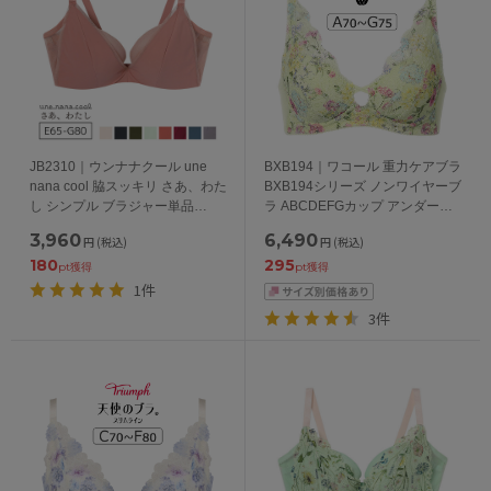
JB2310｜ウンナナクール une
BXB194｜ワコール 重力ケアブラ
nana cool 脇スッキリ さあ、わた
BXB194シリーズ ノンワイヤーブ
し シンプル ブラジャー単品
ラ ABCDEFGカップ アンダー
BCDEFGカップ アンダー
65/70/75/80/85cm
3,960
6,490
円
(税込)
円
(税込)
65/70/75/80cm
180
295
pt獲得
pt獲得
1件
3件