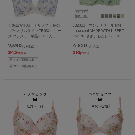
TR632WHU3｜トリンプ 天使の
JB2323｜ウンナナクール une
ブラ スリムライン TR632シリー
nana cool MADE WITH LIBERTY
ズ ブラジャー単品 CDEFカップ
FABRIC さあ、わたし レース ブ
アンダー70/75/80cm
ラジャー単品 BCDEFカップ アン
7,590
4,620
円
(税込)
円
(税込)
ダー 65/70/75/80cm
345
210
pt獲得
pt獲得