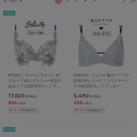
169
1
2
3
4
5
全
件
NEW
BTJ442｜ワコール サルート 42
BXB154｜ワコール 重力ケアブラ
グループ 42G ブラジャー単品 P-
BXB154シリーズ ノンワイヤーブ
upタイプ CDEFGHIカップ アン
ラ ABCDEFカップ アンダー
ダー 65/70/75/80cm
65/70/75/80cm
17,820
6,490
円
(税込)
円
(税込)
810
295
pt獲得
pt獲得
NEW