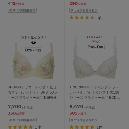
415
290
pt獲得
pt獲得
3件
BRB453｜ワコール 小さく見せ
TR0128WHU｜トリンプ レッド
るブラ （レーシィ） BRB453シ
レーベル バイ トリンプ TR0128
リーズ ブラジャー単品 DEFGHカ
シリーズ ブラジャー単品 BCDEF
ップ アンダー70/75/80/85/90cm
カップ アンダー
7,700
8,470
円
(税込)
円
(税込)
65/70/75/80/85cm
350
385
pt獲得
pt獲得
1件
1件