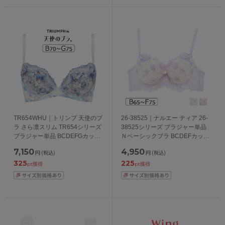
TR654WHU｜トリンプ 天使のブ
26-38525｜ナルエー ティア 26-
ラ さら凛スリム TR654シリーズ
38525シリーズ ブラジャー単品
ブラジャー単品 BCDEFGカップ
Ｎベーシックブラ BCDEFカップ
アンダー65/70/75/80/85/90/95cm
アンダー65/70/75cm
7,150
4,950
円
(税込)
円
(税込)
325
225
pt獲得
pt獲得