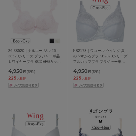
26-38520｜ナルエー ジル 26-
KB2173｜ワコール ウイング 夏
38520シリーズ ブラジャー単品
のうすかるブラ KB2873シリーズ
Ｌワイヤーブラ BCDEFGカップ
フルカップブラ ブラジャー単品
アンダー65/70/75cm
CDEFカップ アンダー
4,950
4,950
円
(税込)
円
(税込)
70/75/80/85cm
225
225
pt獲得
pt獲得