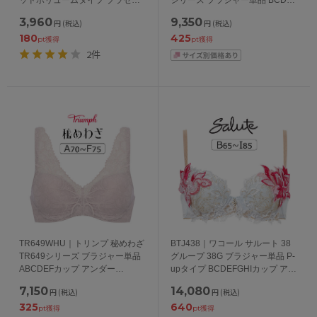
ト くっきり谷間メイク BCDEFカ
カップ アンダー65/70/75/80cm
3,960
9,350
円
(税込)
円
(税込)
ップ アンダー60/65/70/75cm
180
425
pt獲得
pt獲得
2件
TR649WHU｜トリンプ 秘めわざ
BTJ438｜ワコール サルート 38
TR649シリーズ ブラジャー単品
グループ 38G ブラジャー単品 P-
ABCDEFカップ アンダー
upタイプ BCDEFGHIカップ アン
65/70/75/80cm
ダー65/70/75/80/85cm
7,150
14,080
円
(税込)
円
(税込)
325
640
pt獲得
pt獲得