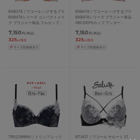
BXB378｜ワコール ハグするブラ
BXB478｜ワコール ハグするブラ
BXB478シリーズ コンパクトメイ
BXB478シリーズ ブラジャー単品
ク ブラジャー単品 フルカップ
ABCDEFGカップ アンダー
CDEFGHカップ アンダー
65/70/75/80/85cm
7,150
7,150
円
(税込)
円
(税込)
70/75/80/85/90/95cm
325
325
pt獲得
pt獲得
TR0129WHU｜トリンプ レッド
BTJ437｜ワコール サルート 37