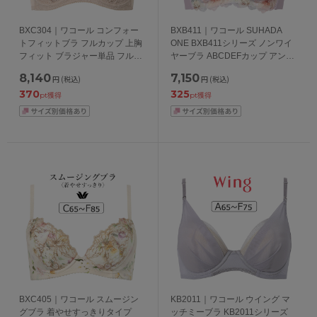
BXC304｜ワコール コンフォー
BXB411｜ワコール SUHADA
トフィットブラ フルカップ 上胸
ONE BXB411シリーズ ノンワイ
フィット ブラジャー単品 フルカ
ヤーブラ ABCDEFカップ アンダ
ップブラジャー ABCDEFGカッ
ー 65/70/75/80cm
8,140
7,150
円
(税込)
円
(税込)
プ アンダー70/75/80/85cm
370
325
pt獲得
pt獲得
BXC405｜ワコール スムージン
KB2011｜ワコール ウイング マ
グブラ 着やせすっきりタイプ
ッチミーブラ KB2011シリーズ