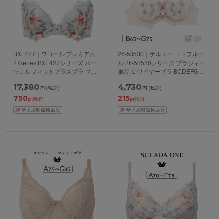
BXE427｜ワコール プレミアム
26-58530｜ナルエー ココフルー
27series BXE427シリーズ パー
ル 26-58530シリーズ ブラジャー
ソナルフィットプラスブラ ブラ
単品 Ｌワイヤーブラ BCDEFGカ
ジャー単品 CDEFGカップ アンダ
ップ アンダー65/70/75cm
17,380
4,730
円
(税込)
円
(税込)
ー 65/70/75cm
790
215
pt獲得
pt獲得