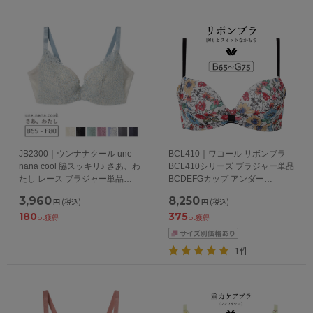
JB2300｜ウンナナクール une
BCL410｜ワコール リボンブラ
nana cool 脇スッキリ♪ さあ、わ
BCL410シリーズ ブラジャー単品
たし レース ブラジャー単品
BCDEFGカップ アンダー
BCDEFカップ アンダー
65/70/75cm
3,960
8,250
円
(税込)
円
(税込)
65/70/75/80cm
180
375
pt獲得
pt獲得
1件