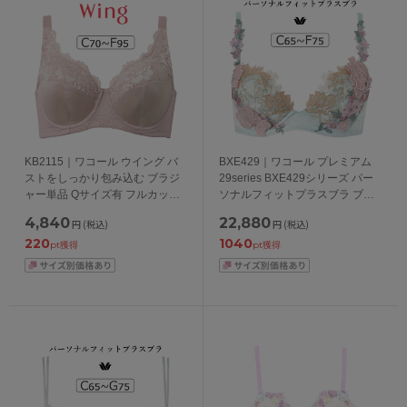
KB2115｜ワコール ウイング バ
BXE429｜ワコール プレミアム
ストをしっかり包み込む ブラジ
29series BXE429シリーズ パー
ャー単品 Qサイズ有 フルカップ
ソナルフィットプラスブラ ブラ
ブラジャー CDEFカップ アンダ
ジャー単品 CDEFカップ アンダ
4,840
22,880
円
(税込)
円
(税込)
ー70/75/80/85/90/95cm
ー 65/70/75cm
220
1040
pt獲得
pt獲得