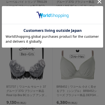
レーベル バイ トリンプ TR0129
グループ 37G ブラジャー単品
シリーズ ブラジャー単品 BCDEF
VIVA LINE BCカップ アンダー
カップ アンダー65/70/75/80cm
65/70/75cm
9,350
10,230
円
(税込)
円
(税込)
425
465
pt獲得
pt獲得
BTJ737｜ワコール サルート 37
BRB452｜ワコール 小さく見せ
グループ 37G ブラジャー単品
るブラ （シンプル） BRB452シ
Real Up Bra BCカップ アンダー
リーズ ブラジャー単品 DEFGHカ
65/70/75cm
ップ アンダー
9,130
6,380
円
(税込)
円
(税込)
65/70/75/80/85/90/95/100cm