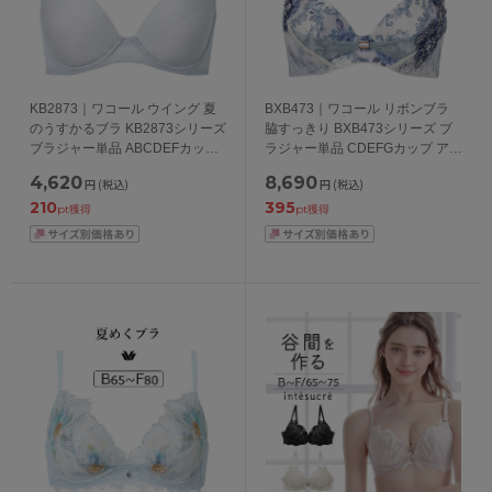
KB2873｜ワコール ウイング 夏
BXB473｜ワコール リボンブラ
のうすかるブラ KB2873シリーズ
脇すっきり BXB473シリーズ ブ
ブラジャー単品 ABCDEFカップ
ラジャー単品 CDEFGカップ アン
アンダー65/70/75/80/85cm
ダー65/70/75/80/85cm
4,620
8,690
円
(税込)
円
(税込)
210
395
pt獲得
pt獲得