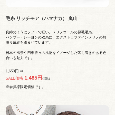
毛糸 リッチモア（ハマナカ） 嵐山
真綿のようにソフトで軽い、メリノウールの起毛毛糸。
バンブー・レーヨンの双糸に、エクストラファインメリノの無
撚り繊維を絡ませています。
日本の風景や四季折々の風物をイメージした落ち着きのある色
合いも魅力です。
1,650円
⇒
1,485円
SALE価格
(税込)
※会員様限定価格です。