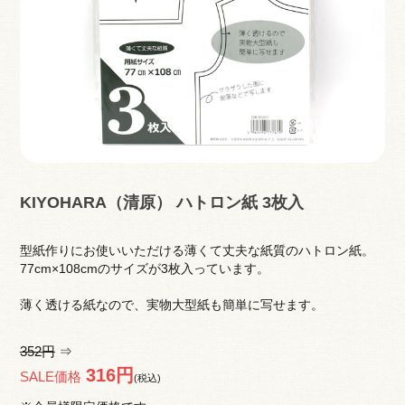
KIYOHARA（清原） ハトロン紙 3枚入
型紙作りにお使いいただける薄くて丈夫な紙質のハトロン紙。
77cm×108cmのサイズが3枚入っています。
薄く透ける紙なので、実物大型紙も簡単に写せます。
352円
⇒
316円
SALE価格
(税込)