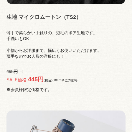
生地 マイクロムートン（TS2）
薄手で柔らかい手触りの、短毛のボア生地です。
手洗いもOK！
小物からお洋服まで、幅広くお使いいただけます。
薄手なのでお人形の洋服にも！
495円
⇒
445円
SALE価格
(税込)/10cm単位の価格
※会員様限定価格です。