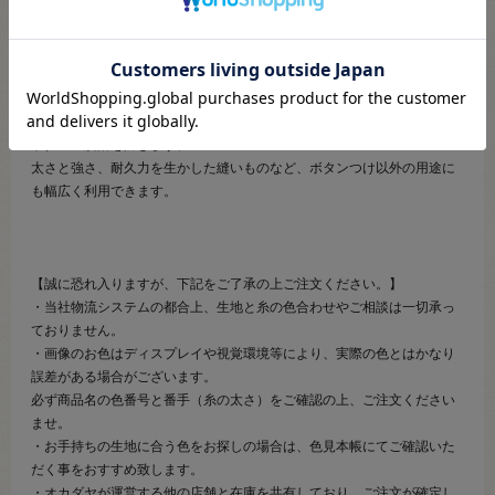
【商品の説明】
厚地・普通地用の20番ボタンつけ糸です。
引っ張りや折り曲げに抵抗力のあるボタンつけ専用の高強力ポリエステ
ルを使用。
糸に適度なこしを持たせ、ボタンをしっかり保持し、摩擦にもよく耐え
ボタンの脱落を防ぎます。
太さと強さ、耐久力を生かした縫いものなど、ボタンつけ以外の用途に
も幅広く利用できます。
【誠に恐れ入りますが、下記をご了承の上ご注文ください。】
・当社物流システムの都合上、生地と糸の色合わせやご相談は一切承っ
ておりません。
・画像のお色はディスプレイや視覚環境等により、実際の色とはかなり
誤差がある場合がございます。
必ず商品名の色番号と番手（糸の太さ）をご確認の上、ご注文ください
ませ。
・お手持ちの生地に合う色をお探しの場合は、色見本帳にてご確認いた
だく事をおすすめ致します。
・オカダヤが運営する他の店舗と在庫を共有しており、ご注文が確定し