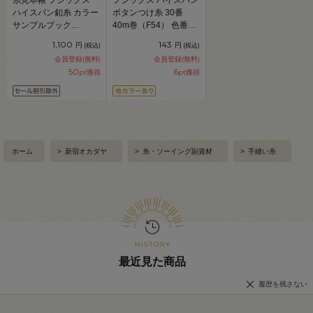
ハイスパン釦糸 カラー
ボタンつけ糸 30番
サンプルブック
40m巻（F54） 色番
（9056） 08Ab99j
401.白 08Ab99_
1,100
143
円
円
(税込)
(税込)
会員登録(無料)
会員登録(無料)
50
6
pt獲得
pt獲得
ホーム
>
新宿オカダヤ
>
糸・ソーイング副資材
>
手縫い糸
最近見た商品
履歴を残さない