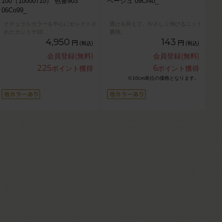
100（10000710） 色番903
ベージュ 09Cr40_
06Co99_
ナチュラルカラーを中心にセレクトさ
透けを抑えて、やさしく伸びるニット
れたカシミヤ10
...
裏地。
4,950
143
円
円
(税込)
(税込)
会員登録(無料)
会員登録(無料)
225
6
ポイント獲得
ポイント獲得
※10cm単位の価格となります。