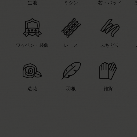
生地
ミシン
芯・パッド
ワッペン・装飾
レース
ふちどり
造花
羽根
雑貨