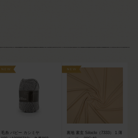
NEW
NEW
毛糸 パピー カシミヤ
裏地 素玄 Siloclo（7333） 1.薄