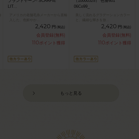
ブランドヤーン- SCARFIE
（10000325） 色番601
LIT
...
06Co99_
輸
アメリカの老舗毛糸メーカーから直輸
美しく流れるグラデーションカラー
入した、色鮮やか
...
と、繊細な輝きを放
...
2,420
2,420
円
円
(税込)
(税込)
会員登録(無料)
会員登録(無料)
110
110
ポイント獲得
ポイント獲得
もっと見る