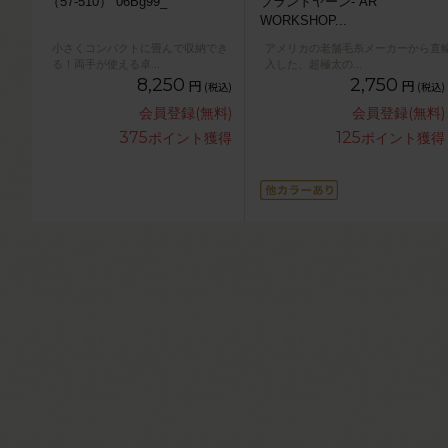
（57-510） 06Bg99_
ブランドヤーン- AR
WORKSHOP
...
小さくコンパクトに畳んで収納でき
アメリカの老舗毛糸メーカーから直
る！両手が使える卓
...
入した、超極太の
...
8,250
2,750
円
円
(税込)
(税込)
会員登録(無料)
会員登録(無料)
375
125
ポイント獲得
ポイント獲得