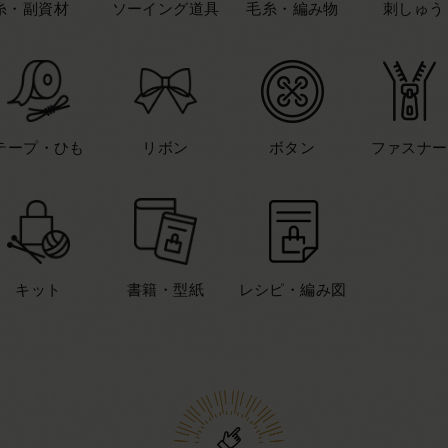
糸・副資材
ソーイング道具
毛糸・編み物
刺しゅう
テープ・ひも
リボン
ボタン
ファスナー
キット
書籍・型紙
レシピ・編み図