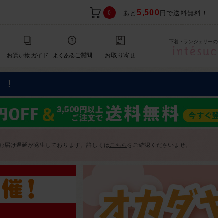
5,500
0
あと
円で送料無料！
下着・ランジェリーの
お買い物ガイド
よくあるご質問
お取り寄せ
F!
お届け遅延が発生しております。詳しくは
こちら
をご確認くださいませ。