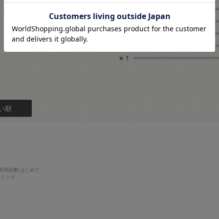
4.8
★
5
★
4
6
★
3
レビュー件数：
件
★
2
★
1
い順
利用回数
:はじめて
ーイング