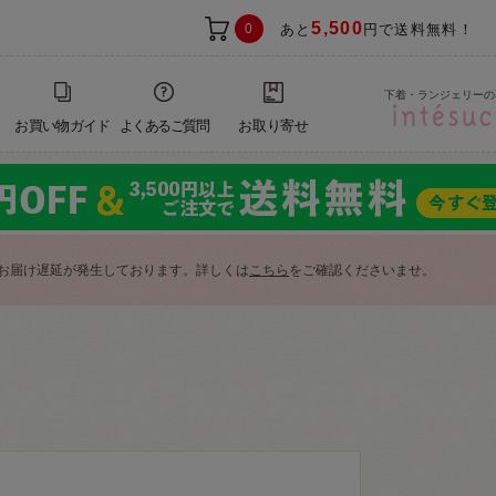
5,500
0
あと
円で送料無料！
下着・ランジェリーの
お買い物ガイド
よくあるご質問
お取り寄せ
お届け遅延が発生しております。詳しくは
こちら
をご確認くださいませ。