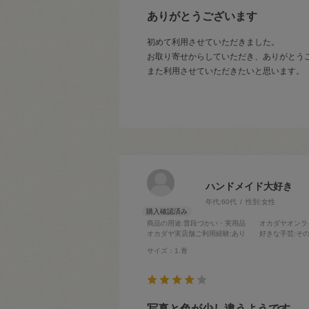
ありがとうございます
初めて利用させていただきました。
お取り寄せからしていただき、ありがとう
また利用させていただきたいと思います。
ハンドメイド大好き
年代:
60代
性別:
女性
商品の用途
:普段づかい・実用品
オカダヤオンラ
オカダヤ実店舗ご利用経験
:あり
好きな手芸
:そ
サイズ：1.青
写真と色が少し違うようです。