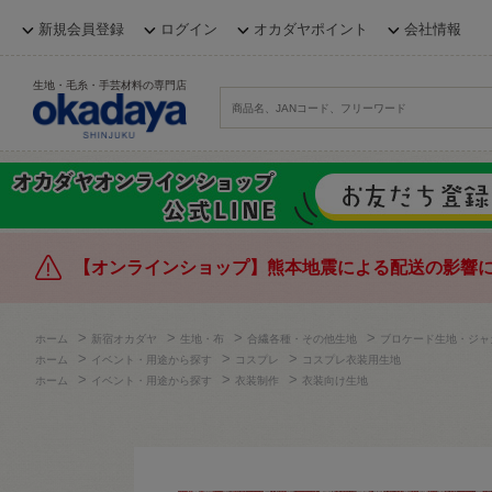
新規会員登録
ログイン
オカダヤポイント
会社情報
生地・毛糸・手芸材料の専門店
【オンラインショップ】熊本地震による配送の影響
>
>
>
>
ホーム
新宿オカダヤ
生地・布
合繊各種・その他生地
ブロケード生地・ジャ
>
>
>
ホーム
イベント・用途から探す
コスプレ
コスプレ衣装用生地
>
>
>
ホーム
イベント・用途から探す
衣装制作
衣装向け生地