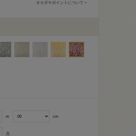
オカダヤポイントについて >
m
cm
点