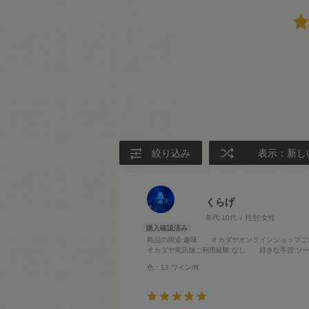
絞り込み
表示：新し
くらげ
年代:
10代
性別:
女性
商品の用途
:趣味
オカダヤオンラインショップご
オカダヤ実店舗ご利用経験
:なし
好きな手芸
:ソ
色：13.ワイン/R