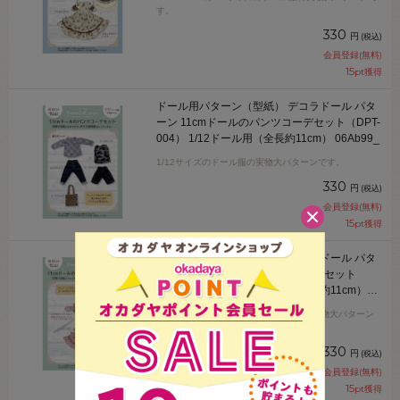
す。
330
円
(税込)
会員登録(無料)
15
pt獲得
ドール用パターン（型紙） デコラドール パタ
ーン 11cmドールのパンツコーデセット（DPT-
004） 1/12ドール用（全長約11cm） 06Ab99_
1/12サイズのドール服の実物大パターンです。
330
円
(税込)
会員登録(無料)
15
pt獲得
ドール用パターン（型紙） デコラドール パタ
ーン 11cmドールのエプロンドレスセット
（DPT-005） 1/12ドール用（全長約11cm）
06Ab99_
Decora Dollの1/12サイズのドール服の実物大パターン
です。
330
円
(税込)
会員登録(無料)
15
pt獲得