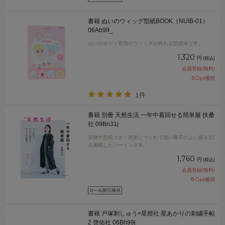
書籍 ぬいのウィッグ型紙BOOK（NUIB-01）
06Ab99_
ぬいのボディ専用のウィッグが作れる型紙本です。
1,320
円
(税込)
会員登録(無料)
60
pt獲得
1件
書籍 別冊 天然生活 一年中着回せる簡単服 扶桑
社 09Bn31j
実物大型紙つき！簡単につくれて使い勝手のよい服を22
点掲載したソーイング本。
1,760
円
(税込)
会員登録(無料)
80
pt獲得
書籍 戸塚刺しゅう×星燈社 星あかりの刺繍手帖
2 啓佑社 06Bh99j