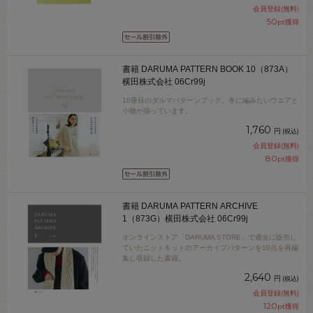
会員登録(無料)
50
pt獲得
書籍 DARUMA PATTERN BOOK 10（873A）
横田株式会社 06Cr99j
10冊目のダルマパターンブック。冬に編みたいウエアと
小物が揃っています。
1,760
円
(税込)
会員登録(無料)
80
pt獲得
書籍 DARUMA PATTERN ARCHIVE
1（873G）横田株式会社 06Cr99j
オンラインストア「DARUMA STORE」で過去に販売し
ていたニットキットのアーカイブパターンを10点を再編
集し収録した書籍。
2,640
円
(税込)
会員登録(無料)
120
pt獲得