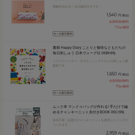
掲載作品41点！全点解説付きです。
1,540
円
(税込)
会員登録(無料)
70
pt獲得
書籍 Happy Diary ことりと愉快なともだちの
毎日刺しゅう 日本ヴォーグ社 06Bh99j
イラストレーター・サタケシュンスケさんの刺しゅう図
案集です。
1,650
円
(税込)
会員登録(無料)
75
pt獲得
ムック本 マンドゥバッグが作れる! 手だけで編
めるチャンキーニット糸付きBOOK 06Cr99j
道具不要！話題のチャンキーニットを使用したバッグが
つくれます。
2,959
円
(税込)