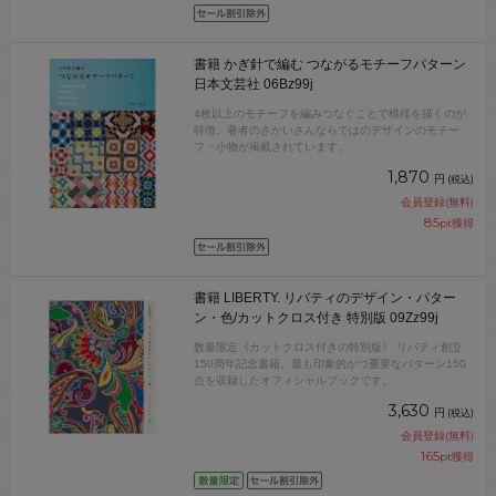
書籍 かぎ針で編む つながるモチーフパターン
日本文芸社 06Bz99j
4枚以上のモチーフを編みつなぐことで模様を描くのが
特徴。著者のさかいさんならではのデザインのモチー
フ・小物が掲載されています。
1,870
円
(税込)
会員登録(無料)
85
pt獲得
書籍 LIBERTY. リバティのデザイン・パター
ン・色/カットクロス付き 特別版 09Zz99j
数量限定《カットクロス付きの特別版》 リバティ創立
150周年記念書籍。最も印象的かつ重要なパターン150
点を収録したオフィシャルブックです。
3,630
円
(税込)
会員登録(無料)
165
pt獲得