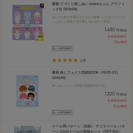
書籍 てづくり推しぬい wawaちゃん グラフィ
ック社 06Ab99j
ぬいで人気の平栗あずささんの著書！こだわりフェイス
＋ふわふわ前髪のNEW推しぬいボディ登場！
1,430
円
(税込)
会員登録(無料)
65
pt獲得
1件
書籍 推しフェイス型紙BOOK（NUIO-03）
06Ab99j
推しぬいフェイス専用の型紙BOOKです。
1,320
円
(税込)
会員登録(無料)
60
pt獲得
ドール用パターン（型紙） デコラドール パタ
ーン 22cmドールの着物セット（DPT-001）