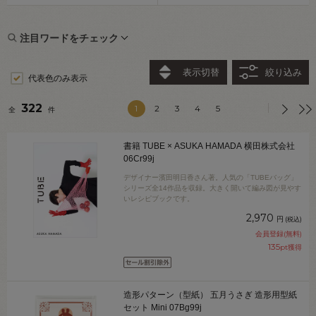
注目ワードをチェック
表示切替
絞り込み
代表色のみ表示
322
1
2
3
4
5
全
件
書籍 TUBE × ASUKA HAMADA 横田株式会社
06Cr99j
デザイナー濱田明日香さん著。人気の「TUBEバッグ」
シリーズ全14作品を収録。大きく開いて編み図が見やす
いレシピブックです。
2,970
円
(税込)
会員登録(無料)
135
pt獲得
造形パターン（型紙） 五月うさぎ 造形用型紙
セット Mini 07Bg99j