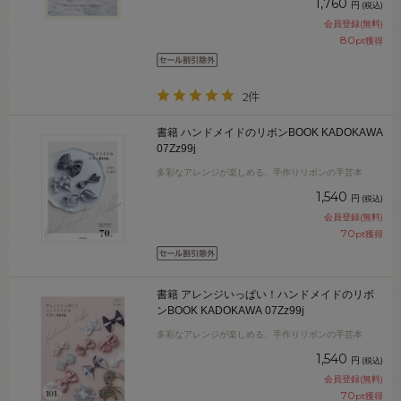
1,760
円
(税込)
会員登録(無料)
80
pt獲得
2件
書籍 ハンドメイドのリボンBOOK KADOKAWA
07Zz99j
多彩なアレンジが楽しめる、手作りリボンの手芸本
1,540
円
(税込)
会員登録(無料)
70
pt獲得
書籍 アレンジいっぱい！ハンドメイドのリボ
ンBOOK KADOKAWA 07Zz99j
多彩なアレンジが楽しめる、手作りリボンの手芸本
1,540
円
(税込)
会員登録(無料)
70
pt獲得