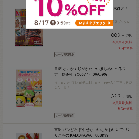
ブックレット 2023年 オパール毛糸大好き！
Vol.3 06Cr99j
全15作品の編み方掲載！Opal毛糸の日本語版ブックレ
ット（冊子）です。
880
円
(税込)
会員登録(無料)
40
pt獲得
書籍 とにかく顔がかわいい推しぬいの作り
方 扶桑社（C0077） 06Ab99j
推しぬいの「顔と前髪の刺しゅう」の仕方を丁寧に解説
した一冊！
1,760
円
(税込)
会員登録(無料)
80
pt獲得
書籍 パンどろぼう せかいいちかわいいてづく
りこもの KADOKAWA 06Bh99j