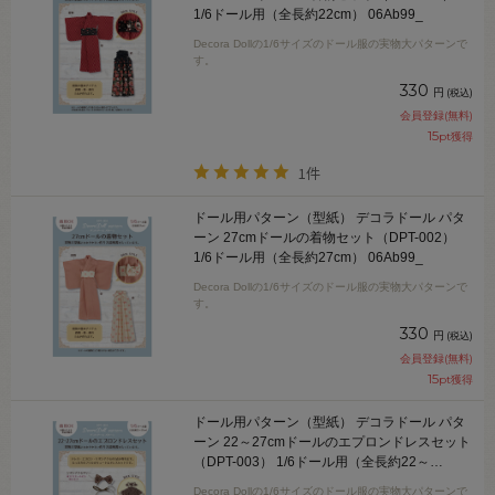
1/6ドール用（全長約22cm） 06Ab99_
Decora Dollの1/6サイズのドール服の実物大パターンで
す。
330
円
(税込)
会員登録(無料)
15
pt獲得
1件
ドール用パターン（型紙） デコラドール パタ
ーン 27cmドールの着物セット（DPT-002）
1/6ドール用（全長約27cm） 06Ab99_
Decora Dollの1/6サイズのドール服の実物大パターンで
す。
330
円
(税込)
会員登録(無料)
15
pt獲得
ドール用パターン（型紙） デコラドール パタ
ーン 22～27cmドールのエプロンドレスセット
（DPT-003） 1/6ドール用（全長約22～
27cm） 06Ab99_
Decora Dollの1/6サイズのドール服の実物大パターンで