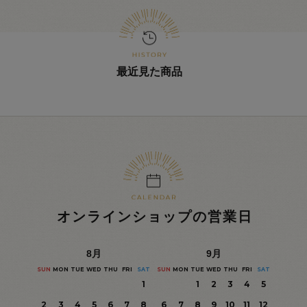
最近見た商品
オンラインショップの営業日
8
月
9
月
SUN
MON
TUE
WED
THU
FRI
SAT
SUN
MON
TUE
WED
THU
FRI
SAT
1
1
2
3
4
5
2
3
4
5
6
7
8
6
7
8
9
10
11
12