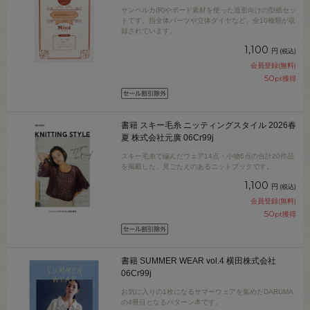
サンペルカ(R)やボード素材を使った造形向けの型紙セッ
トです。指全体パーツや立体ダイヤなど、全10種類が収
録されています。
1,100
円
(税込)
会員登録(無料)
50
pt獲得
書籍 スキー毛糸 ニッティングスタイル 2026春
夏 株式会社元廣 06Cr99j
スキー毛糸で編んだウェア14点・小物6点の合計20作品
を掲載した、見ごたえのあるニットブックです。
1,100
円
(税込)
会員登録(無料)
50
pt獲得
書籍 SUMMER WEAR vol.4 横田株式会社
06Cr99j
お気に入りの1枚になるサマーウェアを集めたDARUMA
の4冊目となるパターン本です。