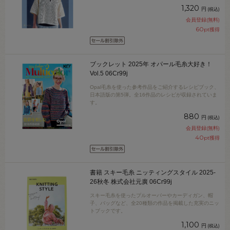
1,320
円
(税込)
会員登録(無料)
60
pt獲得
ブックレット 2025年 オパール毛糸大好き！
Vol.5 06Cr99j
Opal毛糸を使った参考作品をご紹介するレシピブック、
日本語版の第5弾。全16作品のレシピが収録されていま
す。
880
円
(税込)
会員登録(無料)
40
pt獲得
書籍 スキー毛糸 ニッティングスタイル 2025-
26秋冬 株式会社元廣 06Cr99j
スキー毛糸を使ったプルオーバーやカーディガン、帽
子、バッグなど、全20種類の作品を掲載した充実のニッ
トブックです。
1,100
円
(税込)