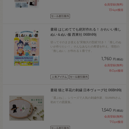
会員登録(無料)
134
pt獲得
書籍 はじめてでも絶対作れる！ かわいい推し
ぬい＆ぬい服 西東社 06Bh99j
切ってそのまま使える”実物大の型紙”付き！「推しのぬ
いが作りたい！」そんなあなたの希望を叶え、理想の
「推しぬい」が作れる１冊です。
1,760
円
(税込)
会員登録(無料)
80
pt獲得
書籍 猫と草花の刺繍 日本ヴォーグ社 06Bh99j
「運ぶねこ」シリーズで人気の刺繍作家、SUIMINさん
初めての図案集。
1,540
円
(税込)
会員登録(無料)
70
pt獲得