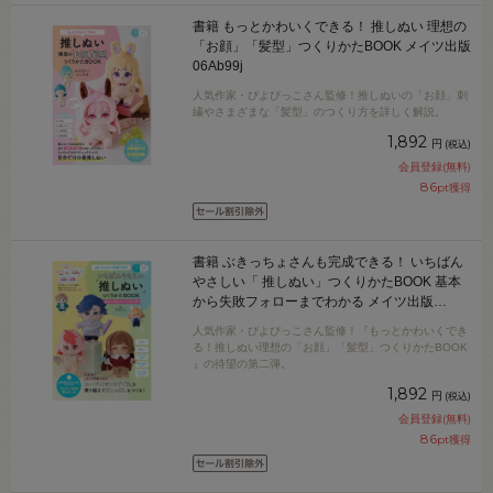
書籍 もっとかわいくできる！ 推しぬい 理想の
「お顔」「髪型」つくりかたBOOK メイツ出版
06Ab99j
人気作家・ぴよぴっこさん監修！推しぬいの「お顔」刺
繍やさまざまな「髪型」のつくり方を詳しく解説。
1,892
円
(税込)
会員登録(無料)
86
pt獲得
書籍 ぶきっちょさんも完成できる！ いちばん
やさしい「 推しぬい」つくりかたBOOK 基本
から失敗フォローまでわかる メイツ出版
06Ab99j
人気作家・ぴよぴっこさん監修！『もっとかわいくでき
る！推しぬい理想の「お顔」「髪型」つくりかたBOOK
』の待望の第二弾。
1,892
円
(税込)
会員登録(無料)
86
pt獲得