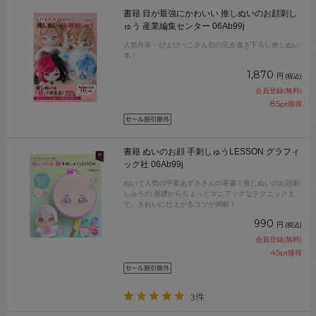
書籍 目が最強にかわいい 推しぬいのお顔刺し
ゅう 産業編集センター 06Ab99j
人気作家・ぴよぴっこさん初の完全書き下ろし推しぬい
本！
1,870
円
(税込)
会員登録(無料)
85
pt獲得
書籍 ぬいのお顔 手刺しゅうLESSON グラフィ
ック社 06Ab99j
ぬいで人気の平栗あずささんの著書！推しぬいのお顔刺
しゅうの 基礎からちょっとマニアックなテクニックま
で、きれいに仕上がるコツが満載！
990
円
(税込)
会員登録(無料)
45
pt獲得
3件