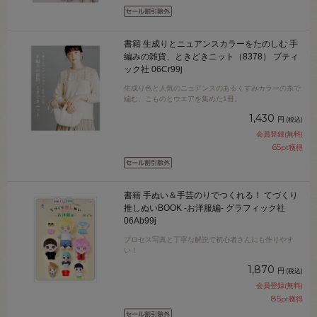
書籍 生成りとニュアンスカラーをたのしむ 手
編みの雑貨、ときどきニット（8378） ブティ
ック社 06Cr99j
生成り色と人気のニュアンスのあるくすみカラーの糸で
編む、こものとウエアを集めた1冊。
1,430
円
(税込)
会員登録(無料)
65
pt獲得
書籍 手ぬい＆手芸のりでつくれる！ てづくり
推しぬいBOOK -お洋服編- グラフィック社
06Ab99j
プロセス写真と丁寧な解説で初心者さんにも作りやす
い！
1,870
円
(税込)
会員登録(無料)
85
pt獲得