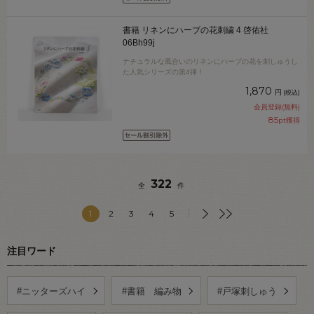
書籍 リネンにハーブの花刺繍 4 啓佑社
06Bh99j
ナチュラルな風合いのリネンにハーブの花を刺しゅうし
た人気シリーズの第4弾！
1,870
円
(税込)
会員登録(無料)
85
pt獲得
322
全
件
1
2
3
4
5
注目ワード
#ニッターズハイ
#書籍 編み物
#戸塚刺しゅう