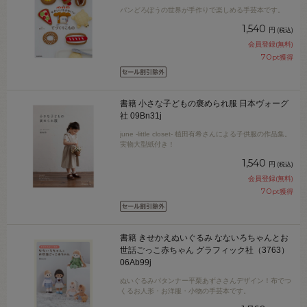
パンどろぼうの世界が手作りで楽しめる手芸本です。
1,540
円
(税込)
会員登録(無料)
70
pt獲得
書籍 小さな子どもの褒められ服 日本ヴォーグ
社 09Bn31j
june -little closet- 植田有希さんによる子供服の作品集。
実物大型紙付き！
1,540
円
(税込)
会員登録(無料)
70
pt獲得
書籍 きせかえぬいぐるみ なないろちゃんとお
世話ごっこ赤ちゃん グラフィック社（3763）
06Ab99j
ぬいぐるみパタンナー平栗あずささんデザイン！布でつ
くるお人形・お洋服・小物の手芸本です。