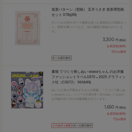
造形パターン（型紙） 五月うさぎ 造形用型紙
セット 07Bg99j
サンペルカ(R)やボード素材を使った造形向けの型紙セッ
ト。胴体や脚パーツなど、全11種類が収録されていま
す。
3,300
円
(税込)
会員登録(無料)
150
pt獲得
書籍 てづくり推しぬい wawaちゃん のお洋服
ファッショントラベル1970→2025 グラフィッ
ク社（C0072） 06Ab99j
ぬいで人気の平栗あずささんの著書。「てづくり推しぬ
いwawaちゃん」シリーズの第2弾！20cmぬいぐるみの
お洋服の作り方が34種掲載されています。
1,650
円
(税込)
会員登録(無料)
75
pt獲得