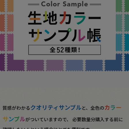
クオリティサンプル
カ
ラ
ー
質感がわかる
と、全色の
サ
ン
プ
ル
がついていますので、
必要数量分購入する前に