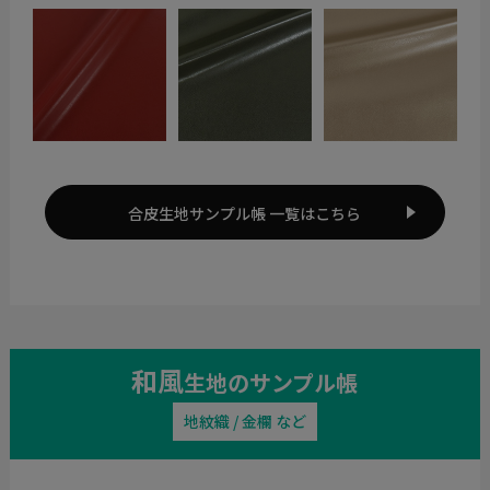
合皮生地サンプル帳 一覧はこちら
和風
生地のサンプル帳
地紋織 / 金欄 など