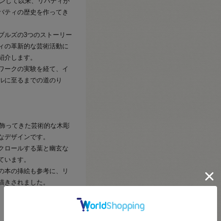
プンして以来、リバティが
バティの歴史を作ってき
ブルズの3つのストーリー
ィの革新的な芸術活動に
紹介します。
ワークの実験を経て、イ
ルに至るまでの道のり
を飾ってきた芸術的な木彫
なデザインです。
クロールする葉と幽玄な
ています。
の本の挿絵も参考に、リ
描きされました。