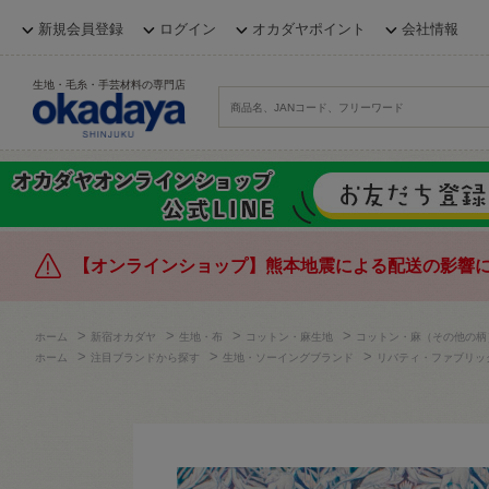
新規会員登録
ログイン
オカダヤポイント
会社情報
生地・毛糸・手芸材料の専門店
【オンラインショップ】熊本地震による配送の影響
>
>
>
>
ホーム
新宿オカダヤ
生地・布
コットン・麻生地
コットン・麻（その他の柄
>
>
>
ホーム
注目ブランドから探す
生地・ソーイングブランド
リバティ・ファブリッ