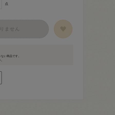
点
りません
きない商品です。
い。