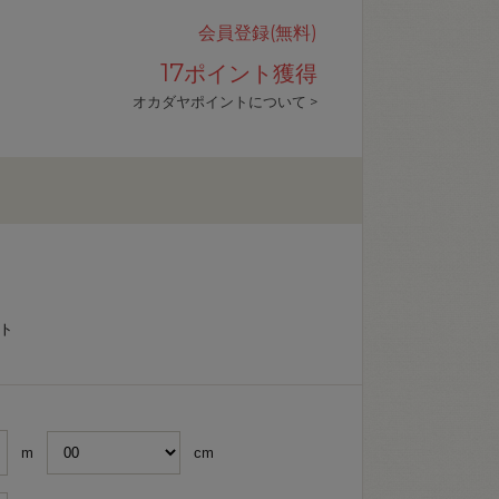
会員登録(無料)
17
ポイント獲得
オカダヤポイントについて >
イト
m
cm