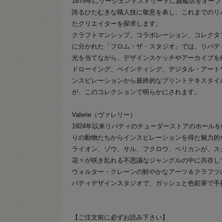
1875年にリージェントストリートに旗艦店をオー
誇るひたむきな職人技に敬意を表し、これまでのリ
たクリエイターを探求します。
クラフトマンシップ、コラボレーション、コレクタ
に分かれた「フロム・ザ・スタジオ」では、リバテ
光を当てながら、デザインスケッチやアーカイブを
ドローイング、ペインティング、デジタル・アート
ンスピレーションから最終的なプリントテキスタイ
が、このコレクションで明らかにされます。
Valerie（ヴァレリー）
1924年以来リバティのチューダーストアのホール
りの動物たちからインスピレーションを得た魅力的
ライオン、ゾウ、サル、フクロウ、ペリカンが、ス
花々が咲き乱れる不思議なジャングルの中に共存し
ウォルター・クレーンの鮮やかなアーツ＆クラフツ
バティデザインスタジオで、ガッシュと色鉛筆で手
【ご注文前に必ずお読み下さい】