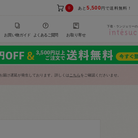
5,500
0
あと
円で送料無料！
下着・ランジェリーの
お買い物ガイド
よくあるご質問
お取り寄せ
お届け遅延が発生しております。詳しくは
こちら
をご確認くださいませ。