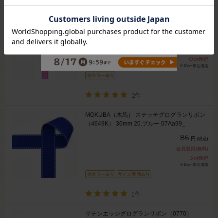
コア プリーツオーガンジーリボン（1910）
10mm col.52.フューシャピンク 07Aa99_
15
円
(税込)
会員登録(無料)
0
pt獲得
※10cm単位価格
2件
MOKUBA（木馬） ステッチグログランリボン
（4649K） 36mm 20.ブルー 07Aa99_
86
円
(税込)
会員登録(無料)
3
pt獲得
※10cm単位価格
1件
サテンエッジグログランリボン（0770）