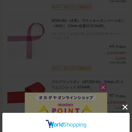
※10cm単位価格
MOKUBA（木馬） サテンオーガンジーリボン
（4681） 15mm 色番53 07Aa99_
サテンのような上品で滑らかな光沢感を持つオーガンジ
ーリボンです。
44
円
(税込)
会員登録(無料)
2
pt獲得
※10cm単位価格
グログランリボン（M7200-50） 50mm 25.ク
リムゾンレッド 07Aa99_
97
円
(税込)
会員登録(無料)
4
pt獲得
※10cm単位価格
4件