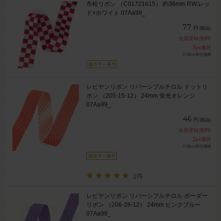
市松リボン （C01721615） 約36mm RW.レッ
ド×ホワイト 07Aa99_
77
円
(税込)
会員登録(無料)
3
pt獲得
※10cm単位価格
レピヤンリボン リバーシブルチロル ドットリ
ボン （205-15-12） 24mm 蛍光オレンジ
07Aa99_
46
円
(税込)
会員登録(無料)
2
pt獲得
※10cm単位価格
1件
レピヤンリボン リバーシブルチロル ボーダー
リボン （206-28-12） 24mm ピンクブルー
07Aa99_