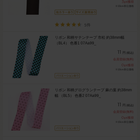
3
pt獲得
※10cm単位価格
5件
リボン 和柄サテンテープ 市松 約38mm幅
（BL4） 色番1 07Aa99_
11
円
(税込)
会員登録(無料)
0
pt獲得
※10cm単位価格
リボン 和柄グログランテープ 麻の葉 約38mm
幅 （BL5） 色番2 07Aa99_
11
円
(税込)
会員登録(無料)
0
pt獲得
※10cm単位価格