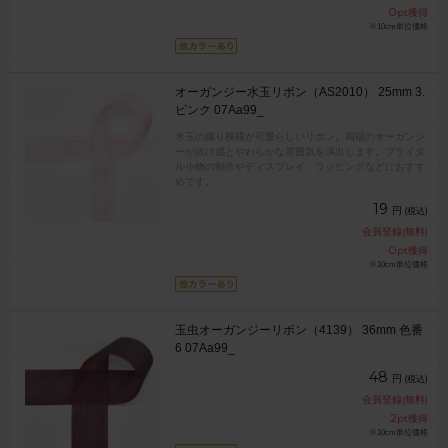
0
pt獲得
※10cm単位価格
オーガンジー水玉リボン（AS2010） 25mm 3.
ピンク 07Aa99_
水玉の織り模様が可愛らしいリボン。両端のオーガンジ
ーが抜け感とやわらかな雰囲気を演出します。ブライダ
ル小物の制作やディスプレイ、ラッピングなどにおすす
めです。
19
円
(税込)
会員登録(無料)
0
pt獲得
※10cm単位価格
玉虫オーガンジーリボン（4139） 36mm 色番
6 07Aa99_
48
円
(税込)
会員登録(無料)
2
pt獲得
※10cm単位価格