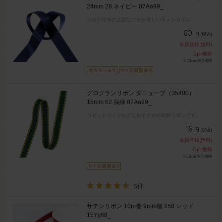
24mm 28.ネイビー 07Aa99_
シルク特有の上品なツヤが美しいサテンリボン
60
円
(税込)
会員登録(無料)
2
pt獲得
※10cm単位価格
グログランリボン ダニューブ（35400）
15mm 62.深緑 07Aa99_
ロゼットづくりなどにおすすめの装飾リボンです。
16
円
(税込)
会員登録(無料)
0
pt獲得
※10cm単位価格
5件
サテンリボン 10m巻 9mm幅 250.レッド
15Yy88_