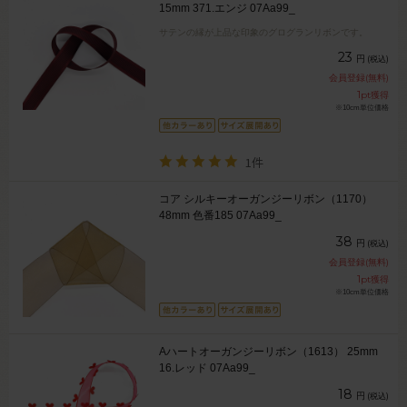
15mm 371.エンジ 07Aa99_
サテンの縁が上品な印象のグログランリボンです。
23
円
(税込)
会員登録(無料)
1
pt獲得
※10cm単位価格
1件
コア シルキーオーガンジーリボン（1170）
48mm 色番185 07Aa99_
38
円
(税込)
会員登録(無料)
1
pt獲得
※10cm単位価格
Aハートオーガンジーリボン（1613） 25mm
16.レッド 07Aa99_
18
円
(税込)