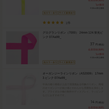
会員登録(無料)
1
pt獲得
※10cm単位価格
1件
グログランリボン（7000） 24mm 124.蛍光ピ
ンク 07Aa99_
37
円
(税込)
会員登録(無料)
1
pt獲得
※10cm単位価格
オーガンジーラインリボン（AS2009） 17mm
3.ピンク 07Aa99_
中央の織り模様が上品で清潔感ある印象のリボン。両端
のオーガンジーが抜け感とやわらかな雰囲気を演出しま
す。ブライダル小物の制作やディスプレイ、ラッピング
などにおすすめです。
14
円
(税込)
会員登録(無料)