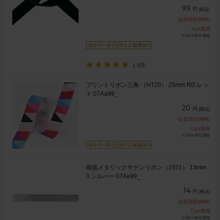
99
円
(税込)
会員登録(無料)
4
pt獲得
※10cm単位価格
14件
プリントリボン三角 （HT20） 25mm RD.レッ
ド 07Aa99_
20
円
(税込)
会員登録(無料)
0
pt獲得
※10cm単位価格
両面メタリックサテンリボン（1551） 13mm
3.シルバー 07Aa99_
14
円
(税込)
会員登録(無料)
0
pt獲得
※10cm単位価格