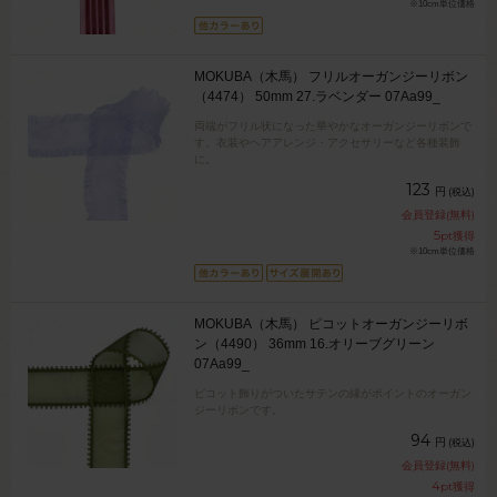
※10cm単位価格
MOKUBA（木馬） フリルオーガンジーリボン
（4474） 50mm 27.ラベンダー 07Aa99_
両端がフリル状になった華やかなオーガンジーリボンで
す。衣装やヘアアレンジ・アクセサリーなど各種装飾
に。
123
円
(税込)
会員登録(無料)
5
pt獲得
※10cm単位価格
MOKUBA（木馬） ピコットオーガンジーリボ
ン（4490） 36mm 16.オリーブグリーン
07Aa99_
ピコット飾りがついたサテンの縁がポイントのオーガン
ジーリボンです。
94
円
(税込)
会員登録(無料)
4
pt獲得