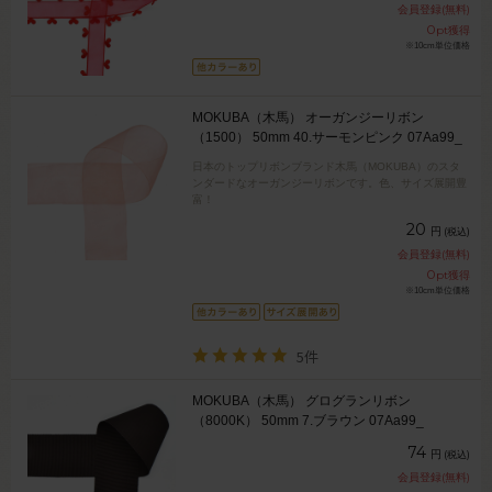
会員登録(無料)
0
pt獲得
※10cm単位価格
MOKUBA（木馬） オーガンジーリボン
（1500） 50mm 40.サーモンピンク 07Aa99_
日本のトップリボンブランド木馬（MOKUBA）のスタ
ンダードなオーガンジーリボンです。色、サイズ展開豊
富！
20
円
(税込)
会員登録(無料)
0
pt獲得
※10cm単位価格
5件
MOKUBA（木馬） グログランリボン
（8000K） 50mm 7.ブラウン 07Aa99_
74
円
(税込)
会員登録(無料)