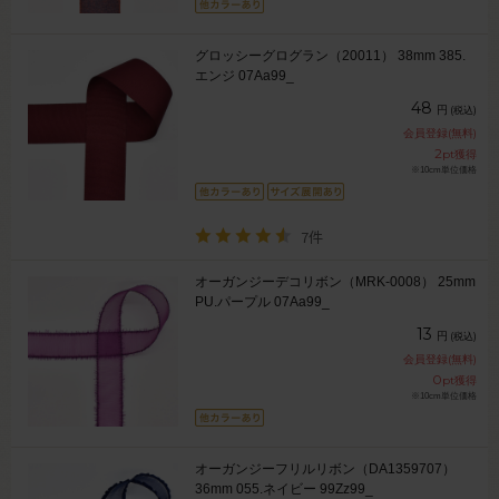
グロッシーグログラン（20011） 38mm 385.
エンジ 07Aa99_
48
円
(税込)
会員登録(無料)
2
pt獲得
※10cm単位価格
7件
オーガンジーデコリボン（MRK-0008） 25mm
PU.パープル 07Aa99_
13
円
(税込)
会員登録(無料)
0
pt獲得
※10cm単位価格
オーガンジーフリルリボン（DA1359707）
36mm 055.ネイビー 99Zz99_