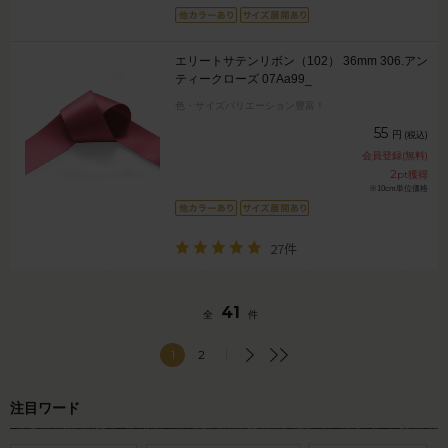
エリートサテンリボン（102） 36mm 306.アン
ティークローズ 07Aa99_
色・サイズバリエーション豊富！
55
円
(税込)
会員登録(無料)
2
pt獲得
※10cm単位価格
27件
41
全
件
1
2
注目ワード