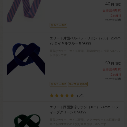
46
円
(税込)
会員登録(無料)
2
pt獲得
※10cm単位価格
エリート片面ベルベットリボン（205） 25mm
78.ロイヤルブルー 07Aa99_
豊富なカラー・サイズ展開。高級感のある片面ベルベッ
トリボンです。
59
円
(税込)
会員登録(無料)
2
pt獲得
※10cm単位価格
12件
エリート両面別珍リボン（105） 24mm 11.デ
ィープグリーン 07Aa99_
豊富なカラー・サイズ展開。アクセサリーやお洋服の装
飾にもおすすめの上質な両面別珍リボンです。