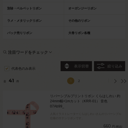
別珍・ベルベットリボン
オーガンジーリボン
ラメ・メタリックリボン
その他のリボン
パック売りリボン
大巻リボン各種
注目ワードをチェック
表示切替
絞り込み
代表色のみ表示
41
1
2
全
件
リバーシブルプリントリボン くらはしれい 約
24mm幅×1mカット（KRR-01） 音色
07Ab99_
人気イラストレーターくらはしれいさんのリバーシブル
仕様のサテンリボンです。
660
円
(税込)