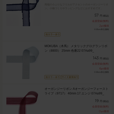
両端の小ぶりなフリルがアクセントのオーガンジーリボ
ン。小物づくりやラッピングなどにおすすめです。
57
円
(税込)
会員登録(無料)
2
pt獲得
※10cm単位価格
MOKUBA（木馬） メタリックグログランリボ
ン（8800） 25mm 色番22 07Aa99_
143
円
(税込)
会員登録(無料)
6
pt獲得
※10cm単位価格
オーガンジーリボン Aオーガンジーフォースト
ライプ（9717） 40mm 17.エンジ 07Aa99_
19
円
(税込)
会員登録(無料)
0
pt獲得