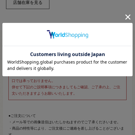
※新宿オカダヤ本店お取り扱い商品のご注文専用ページです※
こちらのページは、店頭にてあらかじめ商品詳細および商品コード
をご確認いただいた上でご注文いただけるページです。
そのため、商品画像および詳細は記載しておりません。
また、詳細につきましてのご案内、ご相談もオンラインショップ窓
口では承っておりません。
併せて下記のご説明事項につきましてもご確認、ご了承の上、ご注
文いただきますようお願いいたします。
●ご注文について
・メール等での画像送信はいたしかねますのでご了承くださいませ。
・商品の特性等により、ご注文後にご連絡を差し上げることがございま
す。