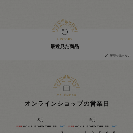
最近見た商品
履歴を残さない
オンラインショップの営業日
8
月
9
月
SUN
MON
TUE
WED
THU
FRI
SAT
SUN
MON
TUE
WED
THU
FRI
SAT
1
1
2
3
4
5