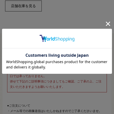
※新宿オカダヤ本店お取り扱い商品のご注文専用ページです※
こちらのページは、店頭にてあらかじめ商品詳細および商品コード
をご確認いただいた上でご注文いただけるページです。
そのため、商品画像および詳細は記載しておりません。
また、詳細につきましてのご案内、ご相談もオンラインショップ窓
口では承っておりません。
併せて下記のご説明事項につきましてもご確認、ご了承の上、ご注
文いただきますようお願いいたします。
●ご注文について
・メール等での画像送信はいたしかねますのでご了承くださいませ。