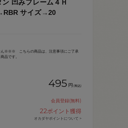
タン 凹みフレーム４Ｈ
色→RBR サイズ→20
せん※※※ こちらの商品は、注意事項にご了承
る商品です。
495
円
(税込)
会員登録(無料)
22
ポイント獲得
オカダヤポイントについて >