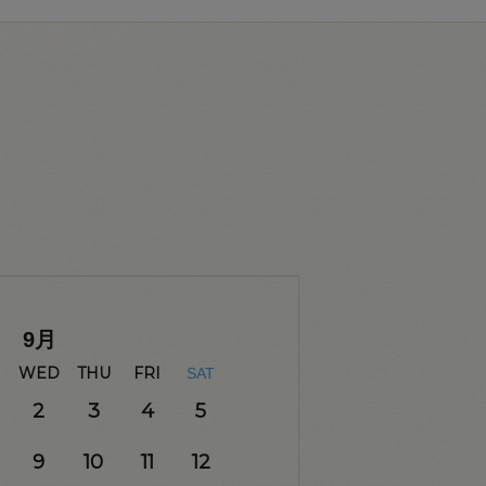
9
月
WED
THU
FRI
SAT
2
3
4
5
9
10
11
12