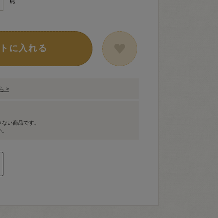
点
トに入れる
 >
きない商品です。
い。