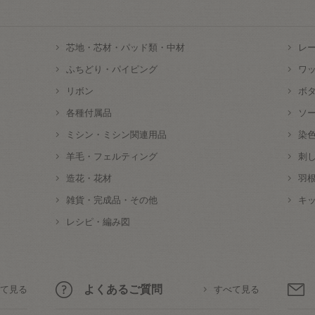
芯地・芯材・パッド類・中材
レ
ふちどり・パイピング
ワ
リボン
ボ
各種付属品
ソ
ミシン・ミシン関連用品
染
羊毛・フェルティング
刺
造花・花材
羽
雑貨・完成品・その他
キ
レシピ・編み図
よくあるご質問
て見る
すべて見る