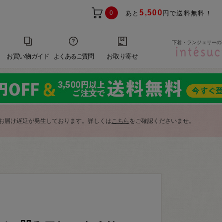
5,500
0
あと
円で送料無料！
下着・ランジェリーの
お買い物ガイド
よくあるご質問
お取り寄せ
お届け遅延が発生しております。詳しくは
こちら
をご確認くださいませ。