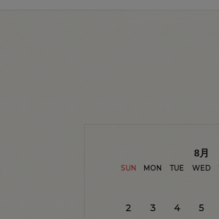
8
月
SUN
MON
TUE
WED
2
3
4
5