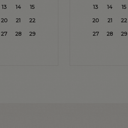
13
14
15
13
14
15
20
21
22
20
21
22
27
28
29
27
28
29