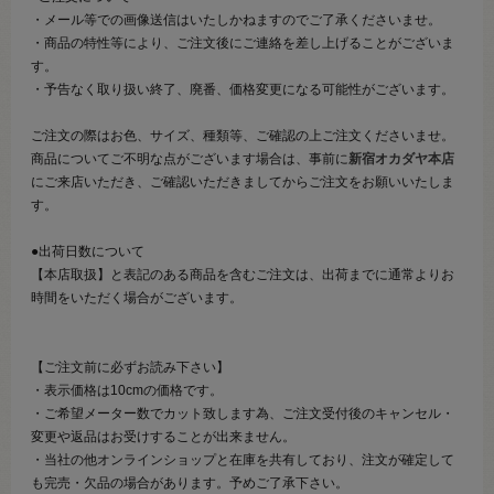
・メール等での画像送信はいたしかねますのでご了承くださいませ。
・商品の特性等により、ご注文後にご連絡を差し上げることがございま
す。
・予告なく取り扱い終了、廃番、価格変更になる可能性がございます。
ご注文の際はお色、サイズ、種類等、ご確認の上ご注文くださいませ。
商品についてご不明な点がございます場合は、事前に
新宿オカダヤ本店
にご来店いただき、ご確認いただきましてからご注文をお願いいたしま
す。
●出荷日数について
【本店取扱】と表記のある商品を含むご注文は、出荷までに通常よりお
時間をいただく場合がございます。
【ご注文前に必ずお読み下さい】
・表示価格は10cmの価格です。
・ご希望メーター数でカット致します為、ご注文受付後のキャンセル・
変更や返品はお受けすることが出来ません。
・当社の他オンラインショップと在庫を共有しており、注文が確定して
も完売・欠品の場合があります。予めご了承下さい。