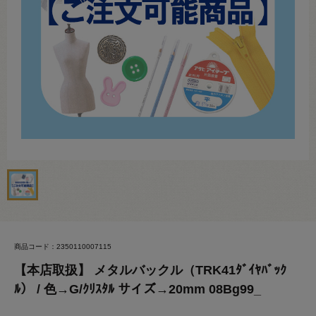
商品コード：2350110007115
【本店取扱】 メタルバックル（TRK41ﾀﾞｲﾔﾊﾞｯｸ
ﾙ） / 色→G/ｸﾘｽﾀﾙ サイズ→20mm 08Bg99_