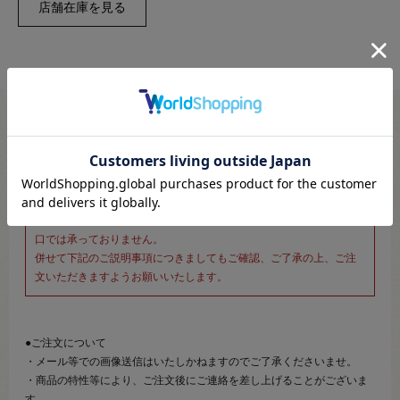
※新宿オカダヤ本店お取り扱い商品のご注文専用ページです※
こちらのページは、店頭にてあらかじめ商品詳細および商品コード
をご確認いただいた上でご注文いただけるページです。
そのため、商品画像および詳細は記載しておりません。
また、詳細につきましてのご案内、ご相談もオンラインショップ窓
口では承っておりません。
併せて下記のご説明事項につきましてもご確認、ご了承の上、ご注
文いただきますようお願いいたします。
●ご注文について
・メール等での画像送信はいたしかねますのでご了承くださいませ。
・商品の特性等により、ご注文後にご連絡を差し上げることがございま
す。