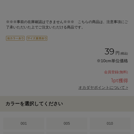
※※※事前の在庫確認はできません※※※ こちらの商品は、注意事項にご
了承いただいた上でご注文いただける商品です。
39
円
(税込)
※10cm単位価格
会員登録(無料)
1
pt獲得
オカダヤポイントについて >
カラーを選択してください
001
005
010