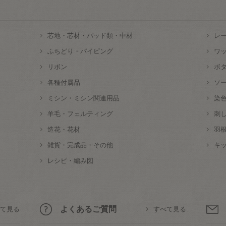
芯地・芯材・パッド類・中材
レ
ふちどり・パイピング
ワ
リボン
ボ
各種付属品
ソ
ミシン・ミシン関連用品
染
羊毛・フェルティング
刺
造花・花材
羽
雑貨・完成品・その他
キ
レシピ・編み図
よくあるご質問
て見る
すべて見る