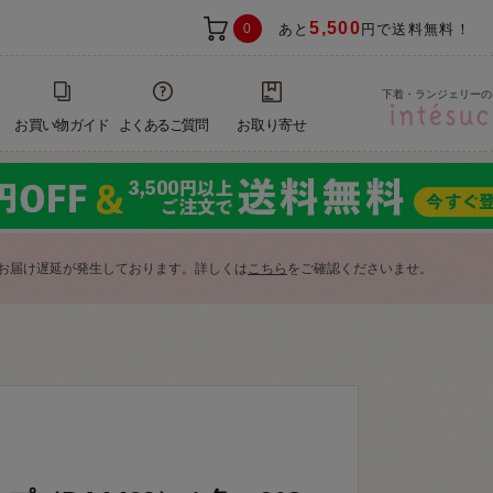
5,500
0
あと
円で送料無料！
下着・ランジェリーの
お買い物ガイド
よくあるご質問
お取り寄せ
お届け遅延が発生しております。詳しくは
こちら
をご確認くださいませ。