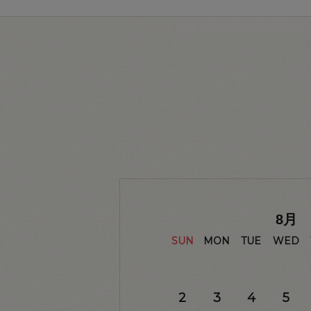
8
月
SUN
MON
TUE
WED
2
3
4
5