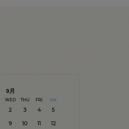
9
月
WED
THU
FRI
SAT
2
3
4
5
9
10
11
12