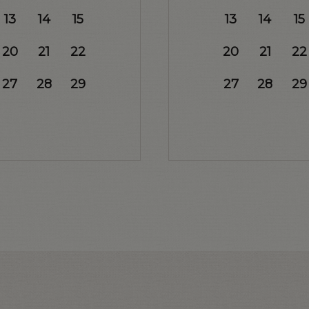
13
14
15
13
14
15
20
21
22
20
21
22
27
28
29
27
28
29