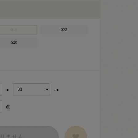
018
022
039
m
cm
点
りません