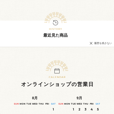
最近見た商品
履歴を残さない
オンラインショップの営業日
8
月
9
月
SUN
MON
TUE
WED
THU
FRI
SAT
SUN
MON
TUE
WED
THU
FRI
SAT
1
1
2
3
4
5