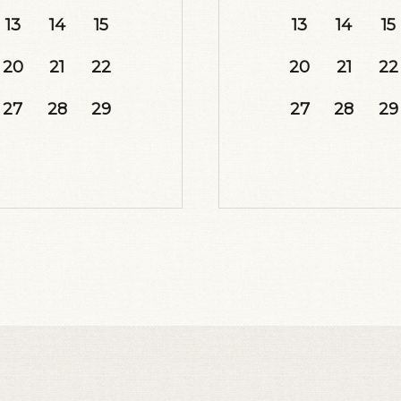
13
14
15
13
14
15
20
21
22
20
21
22
27
28
29
27
28
29