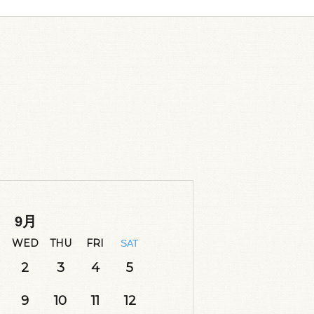
9
月
WED
THU
FRI
SAT
2
3
4
5
9
10
11
12