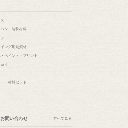
ース
ッペン・装飾材料
タン
ーイング用副資材
色・ペイント・プリント
しゅう
根
ット・材料セット
お問い合わせ
すべて見る