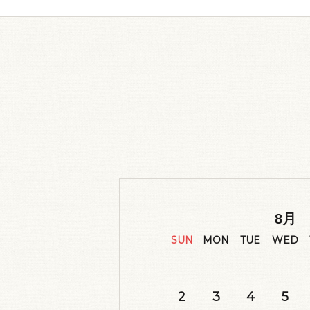
8
月
SUN
MON
TUE
WED
2
3
4
5