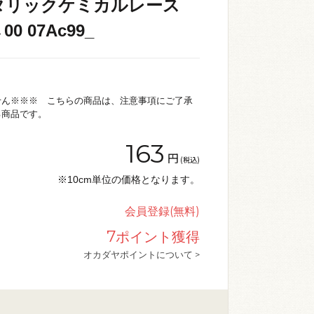
タリックケミカルレース
00 07Ac99_
せん※※※ こちらの商品は、注意事項にご了承
る商品です。
163
円
(税込)
※10cm単位の価格となります。
会員登録(無料)
7
ポイント獲得
オカダヤポイントについて >