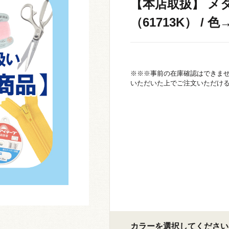
【本店取扱】 メ
（61713K） / 色→
※※※事前の在庫確認はできま
いただいた上でご注文いただけ
カラーを選択してください