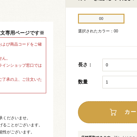
00
選択されたカラー：00
注文専用ページです※
および商品コードをご確
せん。
長さ：
ラインショップ窓口では
ご了承の上、ご注文いた
数量
カー
承くださいませ。
げることがございます。
能性がございます。