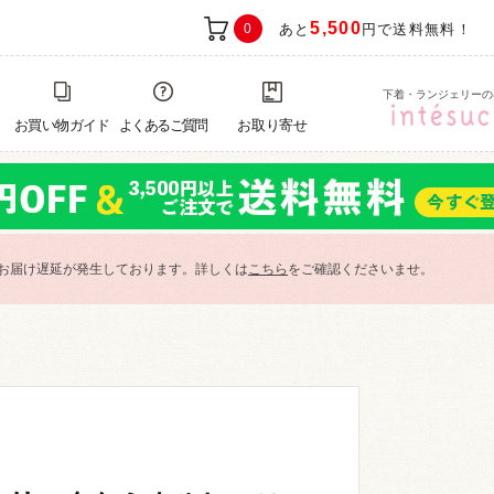
5,500
0
あと
円で送料無料！
下着・ランジェリーの
お買い物ガイド
よくあるご質問
お取り寄せ
お届け遅延が発生しております。詳しくは
こちら
をご確認くださいませ。