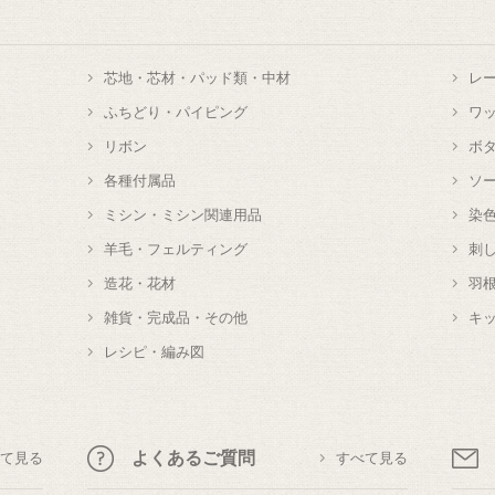
芯地・芯材・パッド類・中材
レ
ふちどり・パイピング
ワ
リボン
ボ
各種付属品
ソ
ミシン・ミシン関連用品
染
羊毛・フェルティング
刺
造花・花材
羽
雑貨・完成品・その他
キ
レシピ・編み図
よくあるご質問
て見る
すべて見る