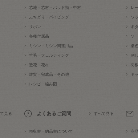
芯地・芯材・パッド類・中材
レ
ふちどり・パイピング
ワ
リボン
ボ
各種付属品
ソ
ミシン・ミシン関連用品
染
羊毛・フェルティング
刺
造花・花材
羽
雑貨・完成品・その他
キ
レシピ・編み図
よくあるご質問
て見る
すべて見る
領収書・納品書について
商