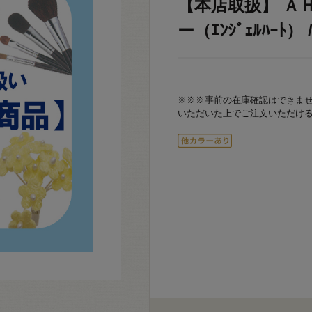
【本店取扱】 Ａ
ー（ｴﾝｼﾞｪﾙﾊｰﾄ） /
※※※事前の在庫確認はできま
いただいた上でご注文いただけ