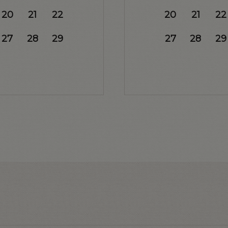
20
21
22
20
21
22
27
28
29
27
28
29