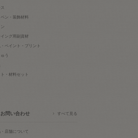
ース
ッペン・装飾材料
タン
ーイング用副資材
色・ペイント・プリント
しゅう
根
ット・材料セット
お問い合わせ
すべて見る
品・店舗について