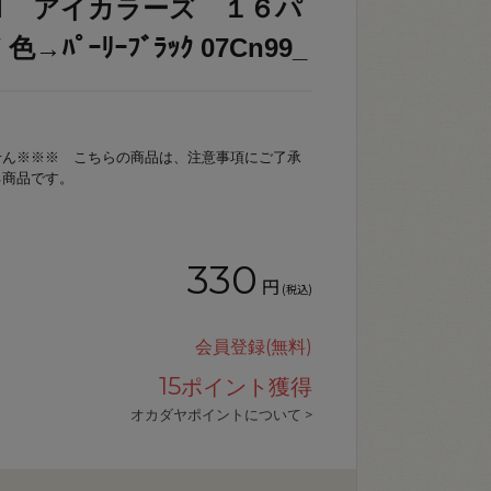
Ｈ アイカラーズ １６パ
 色→ﾊﾟｰﾘｰﾌﾞﾗｯｸ 07Cn99_
せん※※※ こちらの商品は、注意事項にご了承
る商品です。
330
円
(税込)
会員登録(無料)
15
ポイント獲得
オカダヤポイントについて >