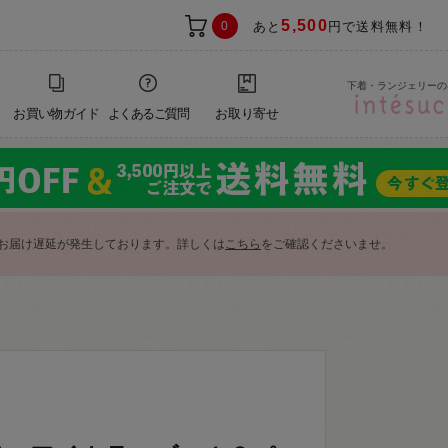
5,500
0
あと
円で送料無料！
下着・ランジェリーの
お買い物ガイド
よくあるご質問
お取り寄せ
お届け遅延が発生しております。詳しくは
こちら
をご確認くださいませ。