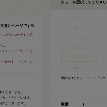
カラーを選択してください
Bｺﾞｰﾙﾄﾞ
注文専用ページです※
Tﾋﾟﾝｸ
および商品コードをご確
ｸﾞﾚｰｼﾞｭ
せん。
ｼﾏｰｺﾞｰﾙﾄﾞ
ラインショップ窓口では
ﾊﾟｰﾘｰﾌﾞﾗｯｸ
ご了承の上、ご注文いた
ﾏｯﾄﾚｯﾄﾞ
選択されたカラー：ﾊﾟｰﾘｰﾌﾞﾗｯｸ
承くださいませ。
げることがございます。
能性がございます。
数量