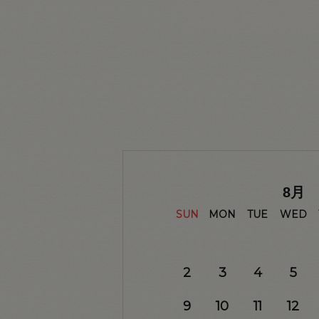
8
月
SUN
MON
TUE
WED
2
3
4
5
9
10
11
12