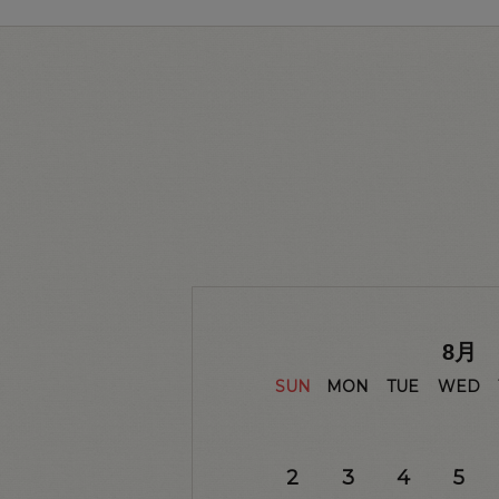
8
月
SUN
MON
TUE
WED
2
3
4
5