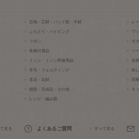
芯地・芯材・パッド類・中材
レ
ふちどり・パイピング
ワ
リボン
ボ
各種付属品
ソ
ミシン・ミシン関連用品
染
羊毛・フェルティング
刺
造花・花材
羽
雑貨・完成品・その他
キ
レシピ・編み図
よくあるご質問
て見る
すべて見る