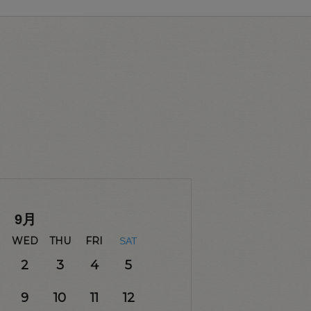
9
月
WED
THU
FRI
SAT
2
3
4
5
9
10
11
12