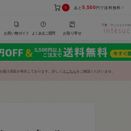
5,500
0
あと
円で送料無料！
下着・ランジェリーの
お買い物ガイド
よくあるご質問
お取り寄せ
お届け遅延が発生しております。詳しくは
こちら
をご確認くださいませ。