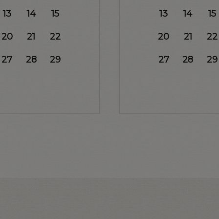
13
14
15
13
14
15
20
21
22
20
21
22
27
28
29
27
28
29