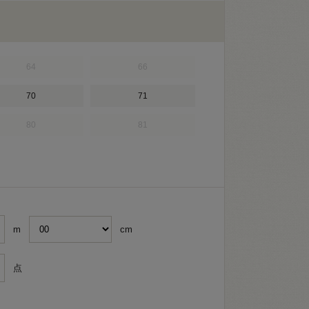
64
66
70
71
80
81
m
cm
点