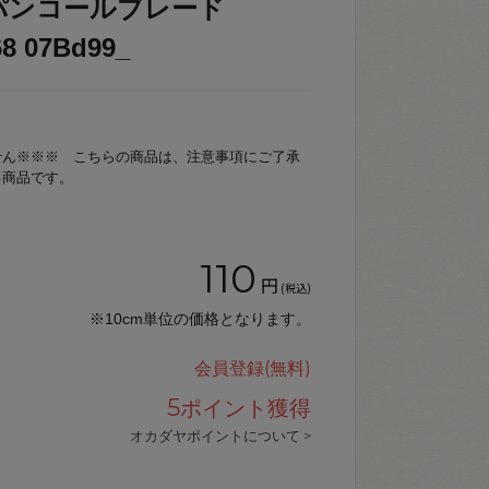
パンコールブレード
8 07Bd99_
せん※※※ こちらの商品は、注意事項にご了承
る商品です。
110
円
(税込)
※10cm単位の価格となります。
会員登録(無料)
5
ポイント獲得
オカダヤポイントについて >