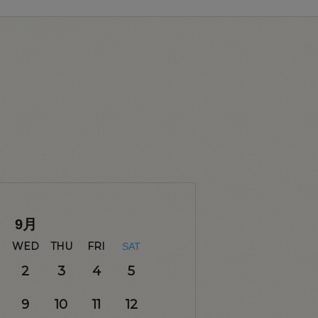
9
月
WED
THU
FRI
SAT
2
3
4
5
9
10
11
12