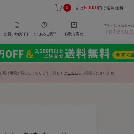
5,500
0
あと
円で送料無料！
下着・ランジェリーの
お買い物ガイド
よくあるご質問
お取り寄せ
お届け遅延が発生しております。詳しくは
こちら
をご確認くださいませ。