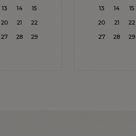
13
14
15
13
14
15
20
21
22
20
21
22
27
28
29
27
28
29