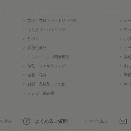
芯地・芯材・パッド類・中材
レ
ふちどり・パイピング
ワ
リボン
ボ
各種付属品
ソ
ミシン・ミシン関連用品
染
羊毛・フェルティング
刺
造花・花材
羽
雑貨・完成品・その他
キ
レシピ・編み図
よくあるご質問
て見る
すべて見る