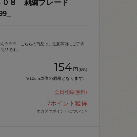
８０８ 刺繍ブレード
99_
せん※※※ こちらの商品は、注意事項にご了承
る商品です。
154
円
(税込)
※10cm単位の価格となります。
会員登録(無料)
7
ポイント獲得
オカダヤポイントについて >