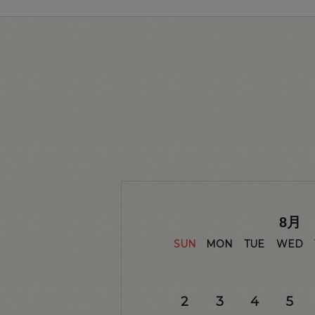
8
月
SUN
MON
TUE
WED
2
3
4
5