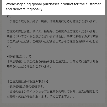
●ご注文について
・メール等での画像送信はいたしかねますのでご了承くださいませ。
・商品の特性等により、ご注文後にご連絡を差し上げることがございま
す。
・予告なく取り扱い終了、廃番、価格変更になる可能性がございます。
ご注文の際はお色、サイズ、種類等、ご確認の上ご注文くださいませ。
商品についてご不明な点がございます場合は、事前に
新宿オカダヤ本店
にご来店いただき、ご確認いただきましてからご注文をお願いいたしま
す。
●出荷日数について
【本店取扱】と表記のある商品を含むご注文は、出荷までに通常よりお
時間をいただく場合がございます。
【ご注文前に必ずお読み下さい】
・表示価格は1個の価格です。
・当社の他オンラインショップと在庫を共有しており、注文が確定して
も完売・欠品の場合があります。予めご了承下さい。