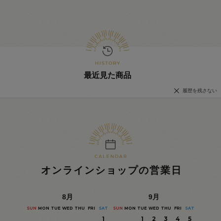
最近見た商品
履歴を残さない
オンラインショップの営業日
8
月
9
月
SUN
MON
TUE
WED
THU
FRI
SAT
SUN
MON
TUE
WED
THU
FRI
SAT
1
1
2
3
4
5