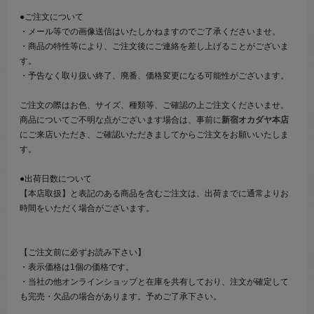
●ご注文について
・メール等での画像送信はいたしかねますのでご了承くださいませ。
・商品の特性等により、ご注文後にご連絡を差し上げることがございま
す。
・予告なく取り扱い終了、廃番、価格変更になる可能性がございます。
ご注文の際はお色、サイズ、種類等、ご確認の上ご注文くださいませ。
商品についてご不明な点がございます場合は、事前に
新宿オカダヤ本店
にご来店いただき、ご確認いただきましてからご注文をお願いいたしま
す。
●出荷日数について
【本店取扱】と表記のある商品を含むご注文は、出荷までに通常よりお
時間をいただく場合がございます。
【ご注文前に必ずお読み下さい】
・表示価格は1個の価格です。
・当社の他オンラインショップと在庫を共有しており、注文が確定して
も完売・欠品の場合があります。予めご了承下さい。