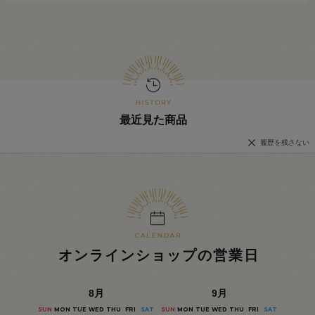
最近見た商品
履歴を残さない
オンラインショップの営業日
8
月
9
月
SUN
MON
TUE
WED
THU
FRI
SAT
SUN
MON
TUE
WED
THU
FRI
SAT