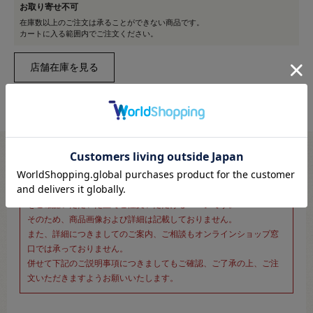
お取り寄せ不可
在庫数以上のご注文は承ることができない商品です。
カートに入る範囲内でご注文ください。
※新宿オカダヤ本店お取り扱い商品のご注文専用ページです※
こちらのページは、店頭にてあらかじめ商品詳細および商品コード
をご確認いただいた上でご注文いただけるページです。
そのため、商品画像および詳細は記載しておりません。
また、詳細につきましてのご案内、ご相談もオンラインショップ窓
口では承っておりません。
併せて下記のご説明事項につきましてもご確認、ご了承の上、ご注
文いただきますようお願いいたします。