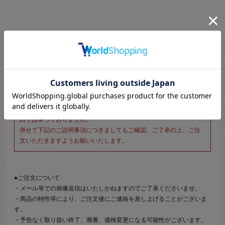
※新宿オカダヤ本店お取り扱い商品のご注文専用ページです※
こちらのページは、店頭にてあらかじめ商品詳細および商品コード
をご確認いただいた上でご注文いただけるページです。
そのため、商品画像および詳細は記載しておりません。
また、詳細につきましてのご案内、ご相談もオンラインショップ窓
口では承っておりません。
併せて下記のご説明事項につきましてもご確認、ご了承の上、ご注
文いただきますようお願いいたします。
●ご注文について
・メール等での画像送信はいたしかねますのでご了承くださいませ。
・商品の特性等により、ご注文後にご連絡を差し上げることがございま
す。
・予告なく取り扱い終了、廃番、価格変更になる可能性がございます。