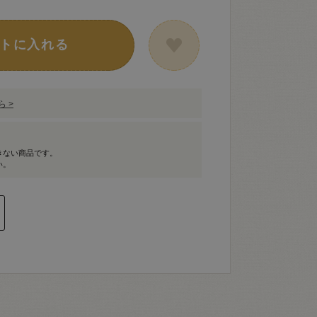
トに入れる
 >
きない商品です。
い。