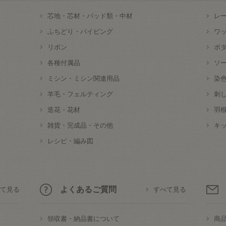
芯地・芯材・パッド類・中材
レ
ふちどり・パイピング
ワ
リボン
ボ
各種付属品
ソ
ミシン・ミシン関連用品
染
羊毛・フェルティング
刺
造花・花材
羽
雑貨・完成品・その他
キ
レシピ・編み図
よくあるご質問
て見る
すべて見る
領収書・納品書について
商