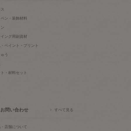
ース
ッペン・装飾材料
タン
ーイング用副資材
色・ペイント・プリント
しゅう
根
ット・材料セット
お問い合わせ
すべて見る
品・店舗について