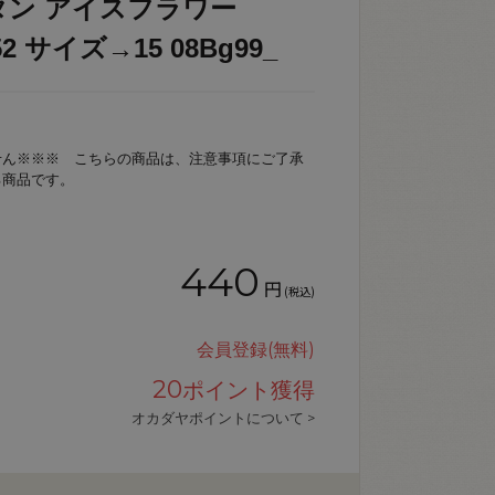
タン アイスフラワー
52 サイズ→15 08Bg99_
せん※※※ こちらの商品は、注意事項にご了承
る商品です。
440
円
(税込)
会員登録(無料)
20
ポイント獲得
オカダヤポイントについて >