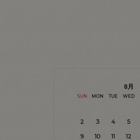
8
月
SUN
MON
TUE
WED
2
3
4
5
9
10
11
12