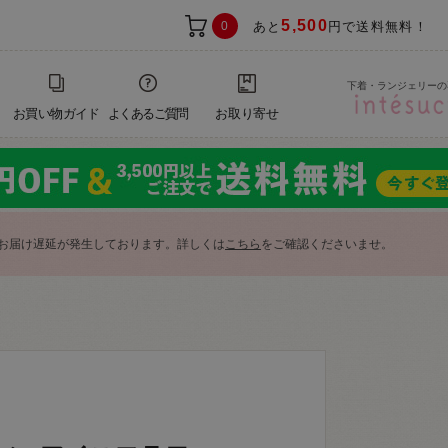
5,500
0
あと
円で送料無料！
下着・ランジェリーの
お買い物ガイド
よくあるご質問
お取り寄せ
お届け遅延が発生しております。詳しくは
こちら
をご確認くださいませ。