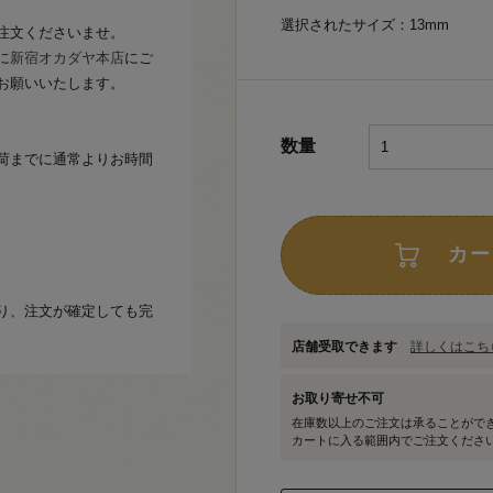
選択されたサイズ：13mm
注文くださいませ。
に
新宿オカダヤ本店
にご
お願いいたします。
数量
荷までに通常よりお時間
カー
り、注文が確定しても完
店舗受取できます
詳しくはこちら
お取り寄せ不可
在庫数以上のご注文は承ることがで
カートに入る範囲内でご注文くださ