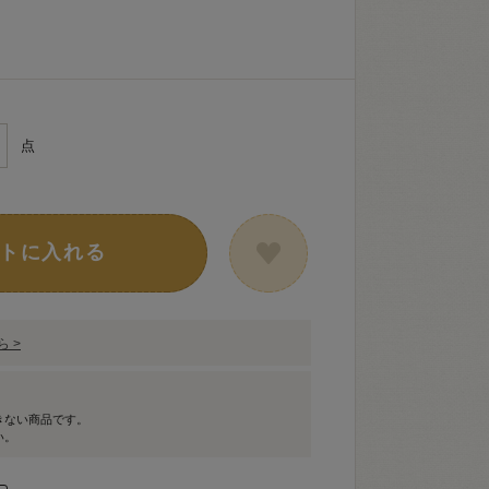
点
トに入れる
 >
きない商品です。
い。