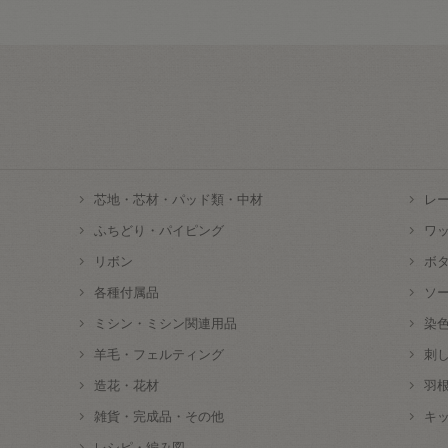
芯地・芯材・パッド類・中材
レ
ふちどり・パイピング
ワ
リボン
ボ
各種付属品
ソ
ミシン・ミシン関連用品
染
羊毛・フェルティング
刺
造花・花材
羽
雑貨・完成品・その他
キ
レシピ・編み図