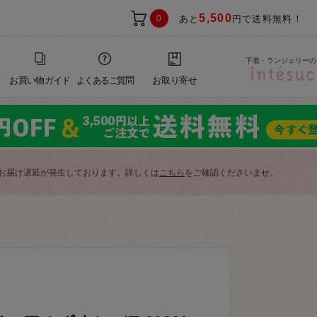
5,500
0
あと
円で送料無料！
下着・ランジェリーの
お買い物ガイド
よくあるご質問
お取り寄せ
お届け遅延が発生しております。詳しくは
こちら
をご確認くださいませ。