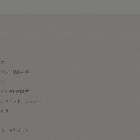
ース
ッペン・装飾材料
タン
ーイング用副資材
色・ペイント・プリント
しゅう
根
ット・材料セット