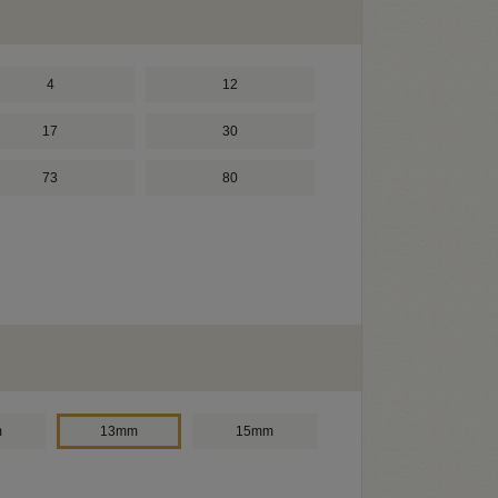
4
12
17
30
73
80
m
13mm
15mm