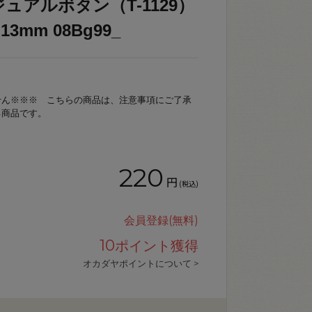
ュアルボタン（T-1129）
3mm 08Bg99_
せん※※※ こちらの商品は、注意事項にご了承
る商品です。
220
円
(税込)
会員登録(無料)
10
ポイント獲得
オカダヤポイントについて >