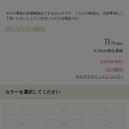
※※※事前の在庫確認はできません※※※ こちらの商品は、注意事項にご
了承いただいた上でご注文いただける商品です。
11
円
(税込)
※10cm単位価格
会員登録(無料)
0
pt獲得
オカダヤポイントについて >
カラーを選択してください
3
10
14
16
22
38