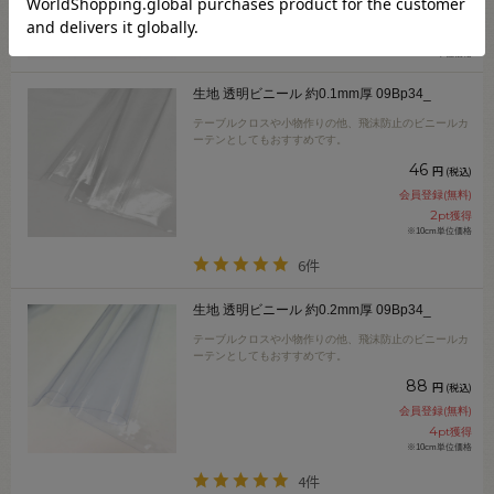
会員登録(無料)
30
pt獲得
※10cm単位価格
生地 透明ビニール 約0.1mm厚 09Bp34_
テーブルクロスや小物作りの他、飛沫防止のビニールカ
ーテンとしてもおすすめです。
46
円
(税込)
会員登録(無料)
2
pt獲得
※10cm単位価格
6件
生地 透明ビニール 約0.2mm厚 09Bp34_
テーブルクロスや小物作りの他、飛沫防止のビニールカ
ーテンとしてもおすすめです。
88
円
(税込)
会員登録(無料)
4
pt獲得
※10cm単位価格
4件