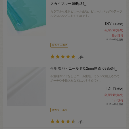
スカイブルー 09Bp34_
カラフルな透明ビニール生地。ビニールバッグやテーブ
ルクロスなどにおすすめです。
187
円
(税込)
会員登録(無料)
8
pt獲得
※10cm単位価格
5件
生地 梨地ビニール 約0.2mm厚 白 09Bp34_
不透明のツヤなしビニール生地。ミシンで縫えるので、
ポーチや小物入れなどにおすすめです。
121
円
(税込)
会員登録(無料)
5
pt獲得
※10cm単位価格
7件