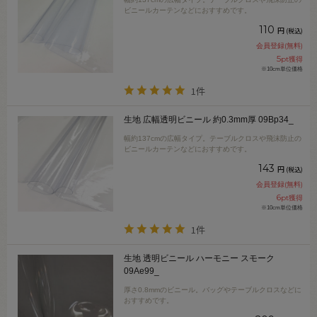
ビニールカーテンなどにおすすめです。
110
円
(税込)
会員登録(無料)
5
pt獲得
※10cm単位価格
1件
生地 広幅透明ビニール 約0.3mm厚 09Bp34_
幅約137cmの広幅タイプ。テーブルクロスや飛沫防止の
ビニールカーテンなどにおすすめです。
143
円
(税込)
会員登録(無料)
6
pt獲得
※10cm単位価格
1件
生地 透明ビニール ハーモニー スモーク
09Ae99_
厚さ0.8mmのビニール。バッグやテーブルクロスなどに
おすすめです。