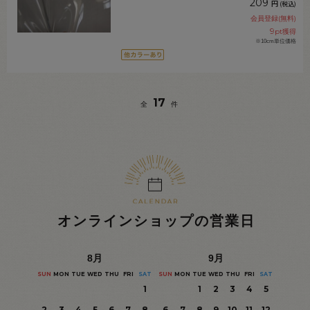
209
円
(税込)
会員登録(無料)
9
pt獲得
※10cm単位価格
17
全
件
オンラインショップの営業日
8
月
9
月
SUN
MON
TUE
WED
THU
FRI
SAT
SUN
MON
TUE
WED
THU
FRI
SAT
1
1
2
3
4
5
2
3
4
5
6
7
8
6
7
8
9
10
11
12