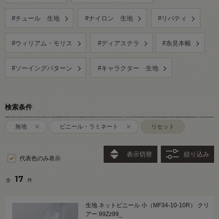
#チュール 生地
#ナイロン 生地
#リバティ
#ウィリアム・モリス
#ディアステラ
#糸見本帳
#ソーイングパターン
#キャラクター 生地
検索条件
無地
ビニール・ラミネート
リセット
表示切替
絞り込み
代表色のみ表示
17
全
件
生地 ネットビニール 小（MF34-10-10R） クリ
アー 99Zz99_