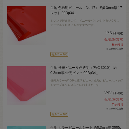
生地 色透明ビニール（No.17） 約0.3mm厚 17.
レッド 09Bp34_
ミシンで縫えるので、ビニールバッグや小物づくりに！
テーブルクロスにもおすすめです。
176
円
(税込)
会員登録(無料)
8
pt獲得
※10cm単位価格
生地 蛍光ビニール色透明（PVC 3010） 約
0.3mm厚 蛍光ピンク 09Bp34_
蛍光カラーがPOPな透明ビニール生地。ビニールバッグ
やテーブルクロスなどにおすすめです。
242
円
(税込)
会員登録(無料)
11
pt獲得
※10cm単位価格
生地 カラービニールシート 約0.3mm厚 3005.