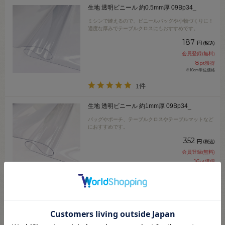
生地 透明ビニール 約0.5mm厚 09Bp34_
ミシンで縫えるので、ビニールバッグや小物づくりに！
適度な厚みでテーブルクロスにもおすすめです。
187
円
(税込)
会員登録(無料)
8
pt獲得
※10cm単位価格
1件
生地 透明ビニール 約1mm厚 09Bp34_
バッグやポーチ、テーブルクロスやテーブルマットなど
におすすめです。
352
円
(税込)
会員登録(無料)
16
pt獲得
※10cm単位価格
生地 透明ビニール 約2mm厚 09Bp34_
テーブルマットやインテリア材料としておすすの厚手ビ
ニールです。
660
円
(税込)