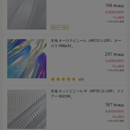
198
円
(税込)
会員登録(無料)
9
pt獲得
※10cm単位価格
生地 オーロラビニール（MF23-1-10R） オー
ロラ 09Bp34_
297
円
(税込)
会員登録(無料)
13
pt獲得
※10cm単位価格
4件
生地 ネットビニール 中（MF35-11-10R） クリ
アー 99Zz99_
187
円
(税込)
会員登録(無料)
8
pt獲得
※10cm単位価格