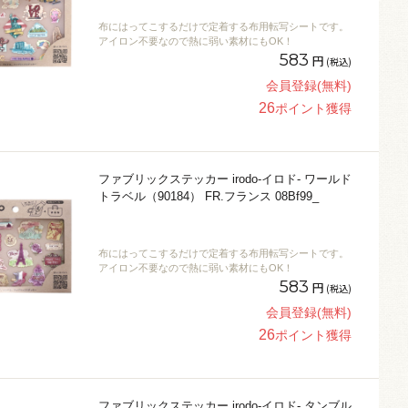
布にはってこするだけで定着する布用転写シートです。
アイロン不要なので熱に弱い素材にもOK！
583
円
(税込)
会員登録(無料)
26
ポイント獲得
ファブリックステッカー irodo-イロド- ワールド
トラベル（90184） FR.フランス 08Bf99_
布にはってこするだけで定着する布用転写シートです。
アイロン不要なので熱に弱い素材にもOK！
583
円
(税込)
会員登録(無料)
26
ポイント獲得
ファブリックステッカー irodo-イロド- タンブル