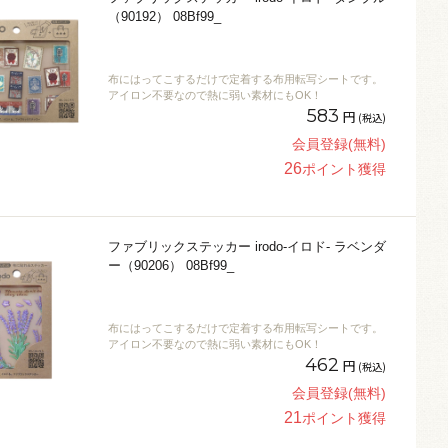
（90192） 08Bf99_
布にはってこするだけで定着する布用転写シートです。
アイロン不要なので熱に弱い素材にもOK！
583
円
(税込)
会員登録(無料)
26
ポイント獲得
ファブリックステッカー irodo-イロド- ラベンダ
ー（90206） 08Bf99_
布にはってこするだけで定着する布用転写シートです。
アイロン不要なので熱に弱い素材にもOK！
462
円
(税込)
会員登録(無料)
21
ポイント獲得