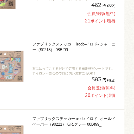
462
円
(税込)
会員登録(無料)
21
ポイント獲得
ファブリックステッカー irodo-イロド- ジャーニ
ー（90218） 08Bf99_
布にはってこするだけで定着する布用転写シートです。
アイロン不要なので熱に弱い素材にもOK！
583
円
(税込)
会員登録(無料)
26
ポイント獲得
ファブリックステッカー irodo-イロド- オールド
ペーパー（90221） GR.グレー 08Bf99_