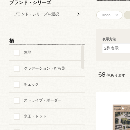
ブランド・シリーズ
ブランド・シリーズを選択
irodo
表示方法
柄
無地
グラデーション・むら染
68
件あります
チェック
ストライプ・ボーダー
水玉・ドット