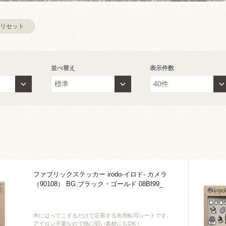
リセット
並べ替え
表示件数
ファブリックステッカー irodo-イロド- カメラ
（90108） BG.ブラック・ゴールド 08Bf99_
布にはってこするだけで定着する布用転写シートです。
アイロン不要なので熱に弱い素材にもOK！