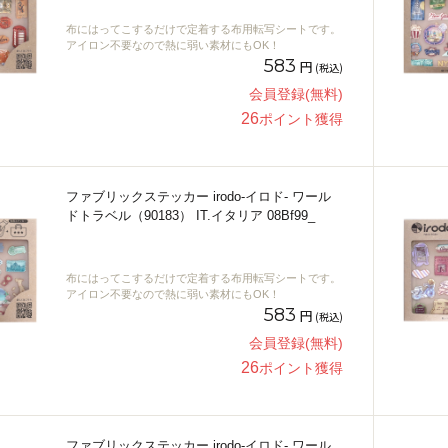
布にはってこするだけで定着する布用転写シートです。
アイロン不要なので熱に弱い素材にもOK！
583
円
(税込)
会員登録(無料)
26
ポイント獲得
ファブリックステッカー irodo-イロド- ワール
ドトラベル（90183） IT.イタリア 08Bf99_
布にはってこするだけで定着する布用転写シートです。
アイロン不要なので熱に弱い素材にもOK！
583
円
(税込)
会員登録(無料)
26
ポイント獲得
ファブリックステッカー irodo-イロド- ワール