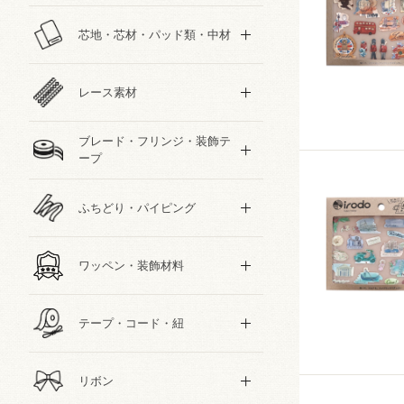
芯地・芯材・パッド類・中材
スポーツ
レース素材
食べ物・スイーツ
ブレード・フリンジ・装飾テ
キャラクター
ープ
和・チャイナ風柄
ふちどり・パイピング
文字・記号
ワッペン・装飾材料
その他の柄
テープ・コード・紐
リボン