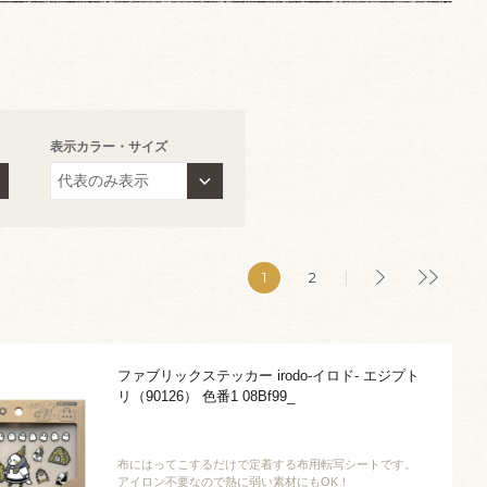
表示カラー・サイズ
1
2
ファブリックステッカー irodo-イロド- エジプト
リ（90126） 色番1 08Bf99_
布にはってこするだけで定着する布用転写シートです。
アイロン不要なので熱に弱い素材にもOK！