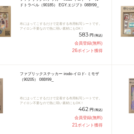
ドトラベル（90185） EGY.エジプト 08Bf99_
布にはってこするだけで定着する布用転写シートです。
アイロン不要なので熱に弱い素材にもOK！
583
円
(税込)
会員登録(無料)
26
ポイント獲得
ファブリックステッカー irodo-イロド- ミモザ
（90205） 08Bf99_
布にはってこするだけで定着する布用転写シートです。
アイロン不要なので熱に弱い素材にもOK！
462
円
(税込)
会員登録(無料)
21
ポイント獲得