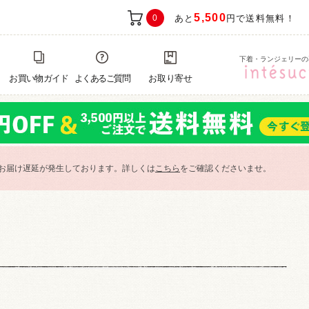
5,500
0
あと
円で送料無料！
下着・ランジェリーの
お買い物ガイド
よくあるご質問
お取り寄せ
お届け遅延が発生しております。詳しくは
こちら
をご確認くださいませ。