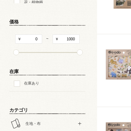
花・植物柄
ペイズリー
価格
迷彩・アニマルパターン
~
ダイヤ・スクエア・幾何学
星・月・宇宙
在庫
動物・生き物・恐竜柄
在庫あり
乗り物
カテゴリ
ピアノ・音楽
生地・布
バレエ・ダンス