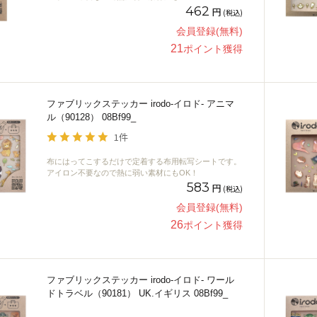
462
円
(税込)
会員登録(無料)
21
ポイント獲得
ファブリックステッカー irodo-イロド- アニマ
ル（90128） 08Bf99_
1件
布にはってこするだけで定着する布用転写シートです。
アイロン不要なので熱に弱い素材にもOK！
583
円
(税込)
会員登録(無料)
26
ポイント獲得
ファブリックステッカー irodo-イロド- ワール
ドトラベル（90181） UK.イギリス 08Bf99_