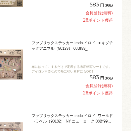
583
円
(税込)
会員登録(無料)
26
ポイント獲得
ファブリックステッカー irodo-イロド- エキゾチ
ックアニマル（90129） 08Bf99_
布にはってこするだけで定着する布用転写シートです。
アイロン不要なので熱に弱い素材にもOK！
583
円
(税込)
会員登録(無料)
26
ポイント獲得
ファブリックステッカー irodo-イロド- ワールド
トラベル（90182） NY.ニューヨーク 08Bf99
...