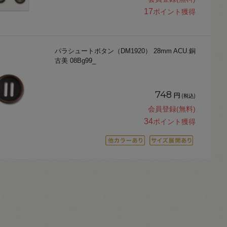
17
ポイント獲得
パラシュートボタン（DM1920） 28mm ACU.銅
古美 08Bg99_
748
円
(税込)
会員登録(無料)
34
ポイント獲得