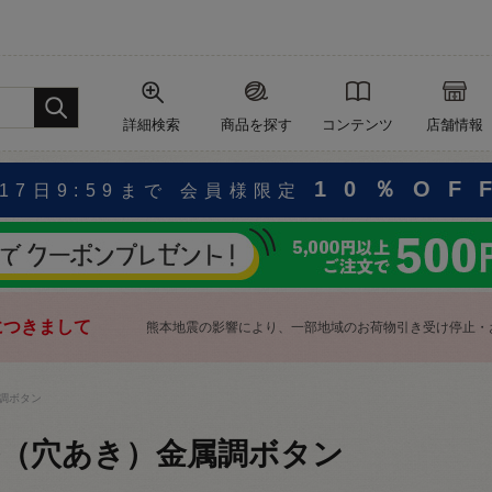
詳細検索
商品を探す
コンテンツ
店舗情報
10％OF
17日9:59まで 会員様限定
につきまして
熊本地震の影響により、一部地域のお荷物引き受け停止・
調ボタン
（穴あき）金属調ボタン