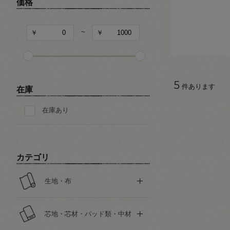
価格
~
5
件あります
在庫
在庫あり
カテゴリ
生地・布
芯地・芯材・パッド類・中材