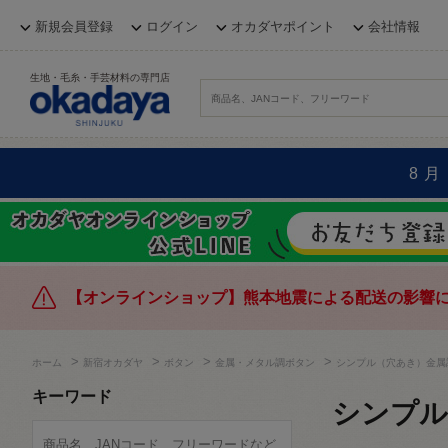
新規会員登録
ログイン
オカダヤポイント
会社情報
生地・毛糸・手芸材料の専門店
8月
【オンラインショップ】熊本地震による配送の影響
>
>
>
>
ホーム
新宿オカダヤ
ボタン
金属・メタル調ボタン
シンプル（穴あき）金属
キーワード
シンプル