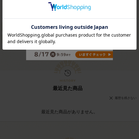
5
全
件
ホーム
>
新宿オカダヤ
>
ボタン
>
金属・メタル調ボタン
>
シンプル（穴あき）金属調ボタン
最近見た商品
履歴を残さない
最近見た商品がありません。