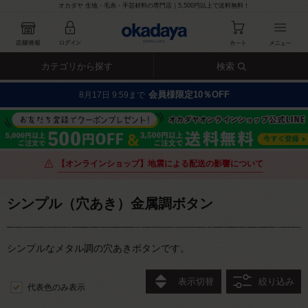
オカダヤ 生地・毛糸・手芸材料の専門店｜5,500円以上で送料無料！
カテゴリから探す
検索
会員様限定10％OFF
8月17日 9:59まで
【オンラインショップ】地震による配送の影響について
シンプル（穴あき）金属調ボタン
シンプルなメタル調の穴あきボタンです。
表示切替
絞り込み
代表色のみ表示