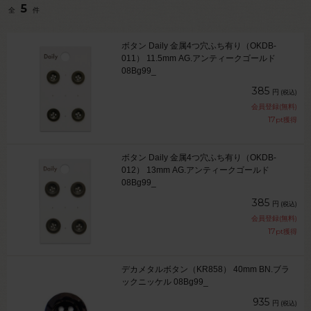
5
全
件
ボタン Daily 金属4つ穴ふち有り（OKDB-
011） 11.5mm AG.アンティークゴールド
08Bg99_
385
円
(税込)
会員登録(無料)
17
pt獲得
ボタン Daily 金属4つ穴ふち有り（OKDB-
012） 13mm AG.アンティークゴールド
08Bg99_
385
円
(税込)
会員登録(無料)
17
pt獲得
デカメタルボタン（KR858） 40mm BN.ブラ
ックニッケル 08Bg99_
935
円
(税込)