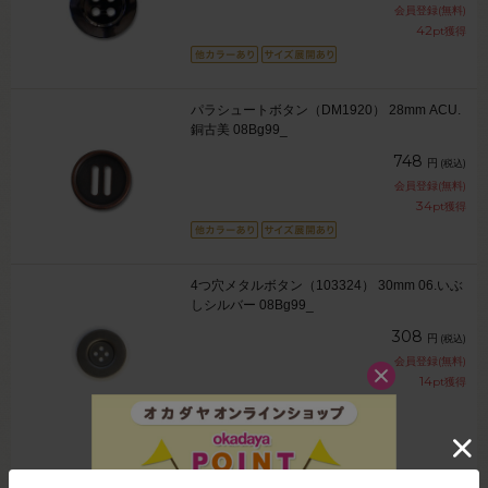
会員登録(無料)
42
pt獲得
パラシュートボタン（DM1920） 28mm ACU.
銅古美 08Bg99_
748
円
(税込)
会員登録(無料)
34
pt獲得
4つ穴メタルボタン（103324） 30mm 06.いぶ
しシルバー 08Bg99_
308
円
(税込)
会員登録(無料)
14
pt獲得
4件