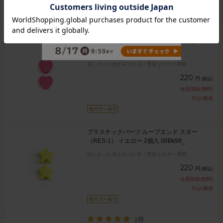
6
pt獲得
プラスチックパーツ ループエンド ハート
（REH-2） ピンク 2個入 99Zz99_
欲しかった色がみつかる！豊富なカラー展開
220
円
(税込)
会員登録(無料)
10
pt獲得
プラスチックパーツ ループエンド スター
（RES-1） イエロー 2個入 08Bk99_
欲しかった色がみつかる！豊富なカラー展開
220
円
(税込)
会員登録(無料)
10
pt獲得
1件