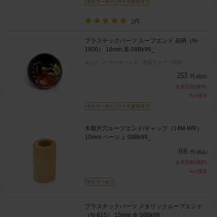
2件
プラスチックパーツ ループエンド 花柄（N-
1800） 18mm 黒 08Bk99_
欲しかった色がみつかる！豊富なカラー展開
253
円
(税込)
会員登録(無料)
11
pt獲得
木製片穴ループエンド/キャップ（14M-WR）
10mm ベージュ 08Bk99_
88
円
(税込)
会員登録(無料)
4
pt獲得
プラスチックパーツ メタリックループエンド
（N-815） 15mm 金 08Bk99_