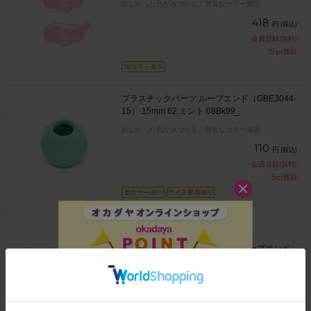
欲しかった色がみつかる！豊富なカラー展開
418
円
(税込)
会員登録(無料)
19
pt獲得
プラスチックパーツ ループエンド（GBE3044-
15） 15mm 62.ミント 08Bk99_
欲しかった色がみつかる！豊富なカラー展開
110
円
(税込)
会員登録(無料)
5
pt獲得
2件
プラスチックパーツ ホログラムループエンド
（GBE3044H-15） 15mm WH.ホワイト
08Bk99_
132
円
(税込)
会員登録(無料)