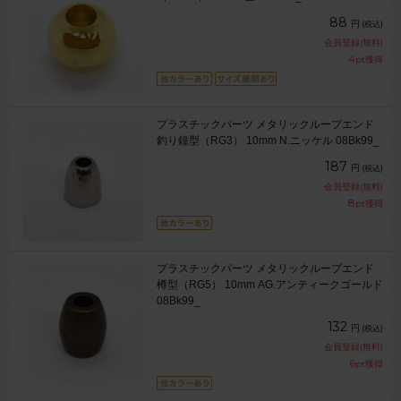
88
円
(税込)
会員登録(無料)
4
pt獲得
プラスチックパーツ メタリックループエンド
釣り鐘型（RG3） 10mm N.ニッケル 08Bk99_
187
円
(税込)
会員登録(無料)
8
pt獲得
プラスチックパーツ メタリックループエンド
樽型（RG5） 10mm AG.アンティークゴールド
08Bk99_
132
円
(税込)
会員登録(無料)
6
pt獲得