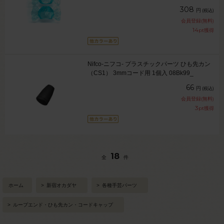
308
円
(税込)
会員登録(無料)
14
pt獲得
Nifco-ニフコ- プラスチックパーツ ひも先カン
（CS1） 3mmコード用 1個入 08Bk99_
66
円
(税込)
会員登録(無料)
3
pt獲得
18
全
件
ホーム
>
新宿オカダヤ
>
各種手芸パーツ
>
ループエンド・ひも先カン・コードキャップ