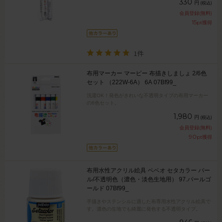
330
円
(税込)
会員登録(無料)
15
pt獲得
1件
布用マーカー マービー 布描きしましょ 2/6色
セット （222W-6A） 6A 07Bf99_
洗濯OK！発色がきれいな不透明タイプの布用マーカー
の6色セット。
1,980
円
(税込)
会員登録(無料)
90
pt獲得
布用水性アクリル絵具 ペベオ セタカラー パー
ル/不透明色（濃色・淡色生地用） 97.パールゴ
ールド 07Bf99_
手描きやステンシルに適した布専用水性アクリル絵具で
す。濃色の生地でも綺麗に発色する不透明タイプ。