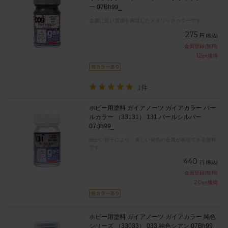
ー 07Bh99_
金属に近い質感を再現したメタリックカラーです。
275
円
(税込)
会員登録(無料)
12
pt獲得
1件
ホビー用塗料 ガイアノーツ ガイアカラー パー
ルカラー （33131） 131.パールシルバー
07Bh99_
細かい粒子により、美しい発色の金属が表現できる塗料
です。
440
円
(税込)
会員登録(無料)
20
pt獲得
ホビー用塗料 ガイアノーツ ガイアカラー 純色
シリーズ （33033） 033.純色シアン 07Bh99_