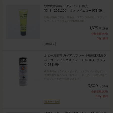
水性樹脂顔料 ピグティント 蓄光
30ml（2061200） ネオンイエロー 07Bf99_
混色が自由にでき、筆描き、ステンシルの他、スクリー
ンプリントにも使える水性樹脂顔料。
1,375
円
(税込)
会員登録(無料)
62
pt獲得
ホビー用塗料 ガイアスプレー 各種発泡材用ラ
バーコーティングスプレー（DC-01） ブラッ
ク 07Bh99_
各種発泡材（ライオンボード、コスプレボードなど）に
直接塗装できるラバースプレー。目止め、下地処理をこ
のスプレーだけで完結できます。
3,300
円
(税込)
会員登録(無料)
150
pt獲得