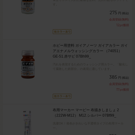
す。
275
円
(税込)
会員登録(無料)
12
pt獲得
ホビー用塗料 ガイアノーツ ガイアカラー ガイ
アエナメルウォッシングカラー （74051）
GE-51.赤サビ 07Bh99_
汚れを表現するためのウォッシング用カラー。「酸化し
て腐敗した鉄部分」の表現に適しています。
385
円
(税込)
会員登録(無料)
17
pt獲得
布用マーカー マービー 布描きしましょ 2
（222W-M12） M12.シルバー 07Bf99_
洗濯OK！発色がきれいな不透明タイプの布用マーカ
ー。