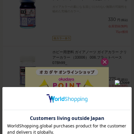
ガイアカラーの素になる混じりけのない無限の可能性を
秘めた究極のカラー。
330
円
(税込)
会員登録(無料)
15
pt獲得
ホビー用塗料 ガイアノーツ ガイアカラー クリ
アーカラー （33006） 006.フラットベース
07Bh99_
塗料に混ぜることでつや消しに！
275
円
(税込)
会員登録(無料)
12
pt獲得
ホビー用塗料 ガイアノーツ ガイアカラー 蛍光
カラー （33101） 101.蛍光ブルー 07Bh99_
豊富な表現が可能！染料系クリアータイプの蛍光カラー
です。