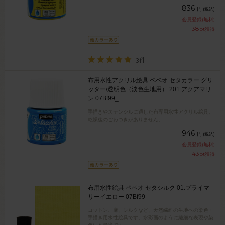
836
円
(税込)
会員登録(無料)
38
pt獲得
3件
布用水性アクリル絵具 ペベオ セタカラー グリ
ッター/透明色（淡色生地用） 201.アクアマリ
ン 07Bf99_
手描きやステンシルに適した布専用水性アクリル絵具。
乾燥後のごわつきがありません。
946
円
(税込)
会員登録(無料)
43
pt獲得
布用水性絵具 ペベオ セタシルク 01.プライマ
リーイエロー 07Bf99_
コットン、麻、シルクなど、天然繊維の生地への染色・
手描き用水性絵具です。水彩画のように繊細な表現や染