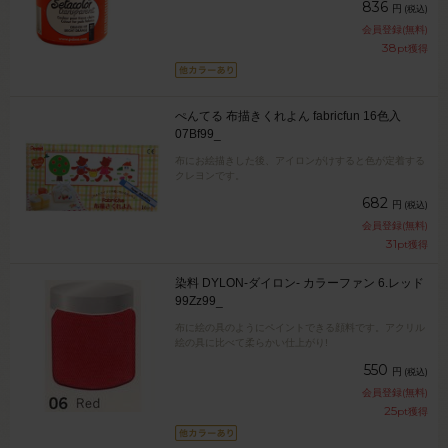
836
円
(税込)
会員登録(無料)
38
pt獲得
ぺんてる 布描きくれよん fabricfun 16色入
07Bf99_
布にお絵描きした後、アイロンがけすると色が定着する
クレヨンです。
682
円
(税込)
会員登録(無料)
31
pt獲得
染料 DYLON-ダイロン- カラーファン 6.レッド
99Zz99_
布に絵の具のようにペイントできる顔料です。アクリル
絵の具に比べて柔らかい仕上がり!
550
円
(税込)
会員登録(無料)
25
pt獲得