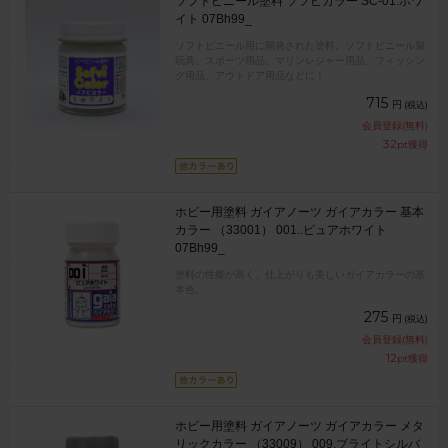
ソフトビニール塗料 ソフビカラー SC-01.ホワ
イト 07Bh99_
ソフトビニール用に開発された塗料。ソフトビニール製
玩具、スポーツ用品、マリンレジャー用品、フィッシン
グ用品、アウトドア用品などに！
715
円
(税込)
会員登録(無料)
32
pt獲得
ホビー用塗料 ガイアノーツ ガイアカラー 基本
カラー （33001） 001..ピュアホワイト
07Bh99_
塗料の性能が高く、仕上がりも美しいガイアカラーの基
本色。
275
円
(税込)
会員登録(無料)
12
pt獲得
ホビー用塗料 ガイアノーツ ガイアカラー メタ
リックカラー （33009） 009.ブライトシルバ