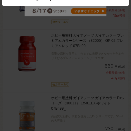
330
円
(税込)
会員登録(無料)
15
pt獲得
ホビー用塗料 ガイアノーツ ガイアカラー プレ
ミアムカラーシリーズ （32005） GP-02.プレ
ミアムレッド 07Bh99_
貴重な原料を使用し、今までに表現できなかった色を作
り上げるプレミアムカラーシリーズです。
880
円
(税込)
会員登録(無料)
40
pt獲得
ホビー用塗料 ガイアノーツ ガイアカラー Exシ
リーズ （30011） Ex-01.EX-ホワイト
07Bh99_
高品質な顔料、樹脂を使用したExシリーズです。50ml
の大容量！
770
円
(税込)