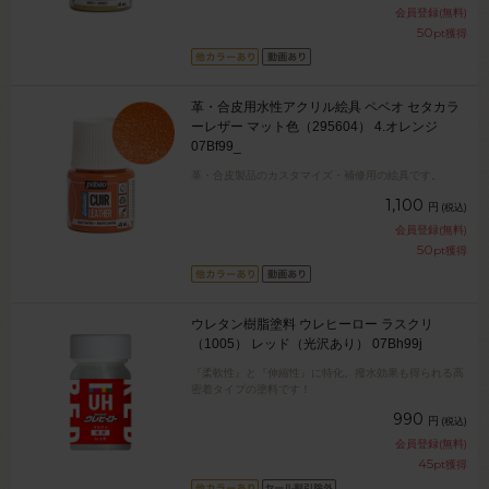
会員登録(無料)
50
pt獲得
革・合皮用水性アクリル絵具 ペベオ セタカラ
ーレザー マット色（295604） 4.オレンジ
07Bf99_
革・合皮製品のカスタマイズ・補修用の絵具です。
1,100
円
(税込)
会員登録(無料)
50
pt獲得
ウレタン樹脂塗料 ウレヒーロー ラスクリ
（1005） レッド（光沢あり） 07Bh99j
『柔軟性』と『伸縮性』に特化。撥水効果も得られる高
密着タイプの塗料です！
990
円
(税込)
会員登録(無料)
45
pt獲得