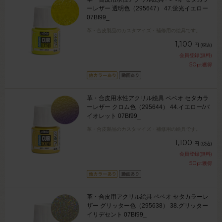
ーレザー 透明色（295647） 47.蛍光イエロー
07Bf99_
革・合皮製品のカスタマイズ・補修用の絵具です。
1,100
円
(税込)
会員登録(無料)
50
pt獲得
革・合皮用水性アクリル絵具 ペベオ セタカラ
ーレザー クロム色（295644） 44.イエロー/バ
イオレット 07Bf99_
革・合皮製品のカスタマイズ・補修用の絵具です。
1,100
円
(税込)
会員登録(無料)
50
pt獲得
革・合皮用アクリル絵具 ペベオ セタカラーレ
ザー グリッター色（295638） 38.グリッター
イリデセント 07Bf99_