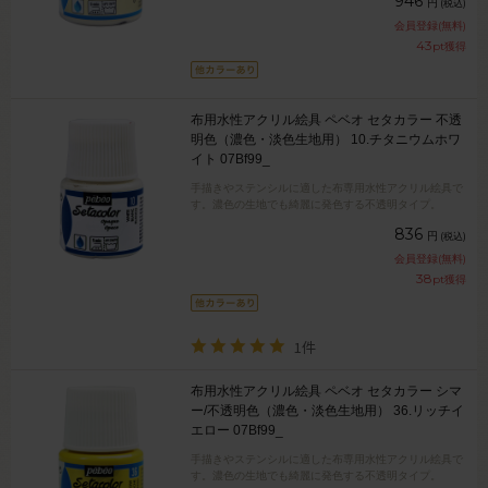
946
円
(税込)
会員登録(無料)
43
pt獲得
布用水性アクリル絵具 ペベオ セタカラー 不透
明色（濃色・淡色生地用） 10.チタニウムホワ
イト 07Bf99_
手描きやステンシルに適した布専用水性アクリル絵具で
す。濃色の生地でも綺麗に発色する不透明タイプ。
836
円
(税込)
会員登録(無料)
38
pt獲得
1件
布用水性アクリル絵具 ペベオ セタカラー シマ
ー/不透明色（濃色・淡色生地用） 36.リッチイ
エロー 07Bf99_
手描きやステンシルに適した布専用水性アクリル絵具で
す。濃色の生地でも綺麗に発色する不透明タイプ。