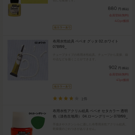
色にも最適です。
880
円
(税込)
会員登録(無料)
40
pt獲得
布用水性絵具 ペベオ グッタ 02.ホワイト
07Bf99_
チューブタイプの布用水性絵具。チューブから直接、線
や点などを描くことができます。
902
円
(税込)
会員登録(無料)
41
pt獲得
1件
布用水性アクリル絵具 ペベオ セタカラー 透明
色（淡色生地用） 04.ローングリーン 07Bf99_
手描きやステンシルに適した布専用水性アクリル絵具。
乾燥後のごわつきがありません。