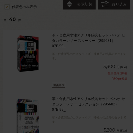
表示切替
絞り込み
代表色のみ表示
40
全
件
革・合皮用水性アクリル絵具セット ペベオ セ
タカラーレザー スターター（295681）
07Bf99_
革・合皮製品のカスタマイズ・補修用の絵具のセットで
す。
3,300
円
(税込)
会員登録(無料)
150
pt獲得
革・合皮用水性アクリル絵具セット ペベオ セ
タカラーレザー セレクション（295682）
07Bf99_
革・合皮製品のカスタマイズ・補修用の絵具のセットで
す。
5,280
円
(税込)