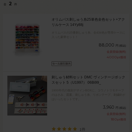
2
全
件
オリムパス刺しゅう糸25単色全色セット+アク
リルケース 14Yy88j
オリムパスの25番刺しゅう糸、全434色が専用ケースに
入った豪華セット！
88,000
円
(税込)
会員登録(無料)
4000
pt獲得
刺しゅう材料セット DMC ヴィンテージボック
スセット 5（U1997） 06Bi99_
1900年代の復刻デザインBOXに、コウノトリモチーフ
のはさみ、図案、刺しゅう糸、リボンテープ、刺繍針が
はいったセットです。
3,960
円
(税込)
会員登録(無料)
180
pt獲得
1件