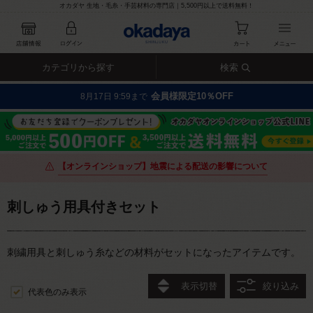
オカダヤ 生地・毛糸・手芸材料の専門店｜5,500円以上で送料無料！
カテゴリから探す
検索
会員様限定10％OFF
8月17日 9:59まで
【オンラインショップ】地震による配送の影響について
刺しゅう用具付きセット
刺繍用具と刺しゅう糸などの材料がセットになったアイテムです。
表示切替
絞り込み
代表色のみ表示