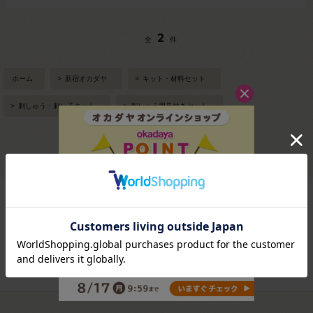
2
全
件
ホーム
>
新宿オカダヤ
>
キット・材料セット
>
刺しゅう・刺し子キット
>
刺しゅう用具付きセット
最近見た商品
履歴を残さない
最近見た商品がありません。