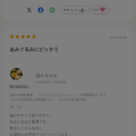
参考になった
1
Like!
2
2022.12.29
あみぐるみにピッタリ
ぽんちゃん
年代:
40代
性別:
女性
商品の用途
:趣味
オカダヤオンラインショップご利用回数
:はじめて
オカダヤ実店舗ご利用経験
:あり
好きな手芸
:編み物
色：761
編みやすくて使いやすい。
あみぐるみに最適です。
色もたくさんあるし
お値段もお手頃でリピートしてます。