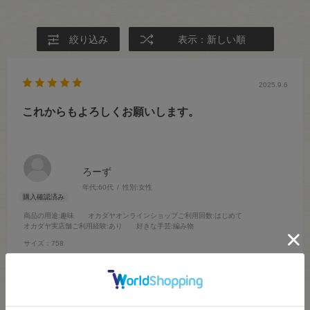
絞り込み
表示：新しい順
2025.9.6
これからもよろしくお願いします。
ろーず
年代:
60代
性別:
女性
商品の用途
:趣味
オカダヤオンラインショップご利用回数
:はじめて
オカダヤ実店舗ご利用経験
:あり
好きな手芸
:編み物
サイズ：758
いつもお世話になっています。
初めてネットショップを利用しました。
メールも分かりやすく、到着の連絡も迅速でした。
受け取りに行くのが少し遅くなってしまいましたが、翌月まで取って