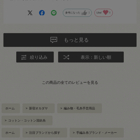
参考になった
1
Like!
0
もっと見る
絞り込み
表示：新しい順
この商品の全てのレビューを見る
ホーム
>
新宿オカダヤ
>
編み物・毛糸手芸用品
>
コットン・コットン混紡糸
ホーム
>
注目ブランドから探す
>
手編み糸ブランド・メーカー