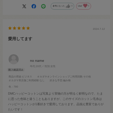
参考になった
0
Like!
0
2024.7.12
愛用してます
no name
年代:
20代
性別:
女性
商品の用途
:ビジネス
オカダヤオンラインショップご利用回数
:その他
オカダヤ実店舗ご利用経験
:なし
好きな手芸
:編み物
色：780
DMCハッピーコットンは写真より実物の方が明るく鮮明なので、たま
に思った色味と違うこともありますが、このサイズのコットン毛糸は
ハッピーコットンが1番好きで愛用しております。品揃え豊富でありが
たいです！