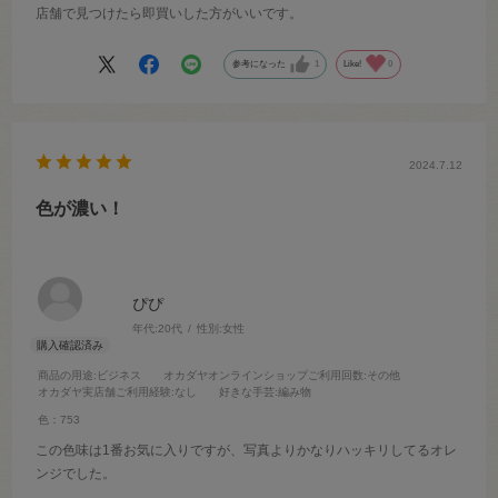
店舗で見つけたら即買いした方がいいです。
参考になった
1
Like!
0
2024.7.12
色が濃い！
ぴぴ
年代:
20代
性別:
女性
商品の用途
:ビジネス
オカダヤオンラインショップご利用回数
:その他
オカダヤ実店舗ご利用経験
:なし
好きな手芸
:編み物
色：753
この色味は1番お気に入りですが、写真よりかなりハッキリしてるオレ
ンジでした。