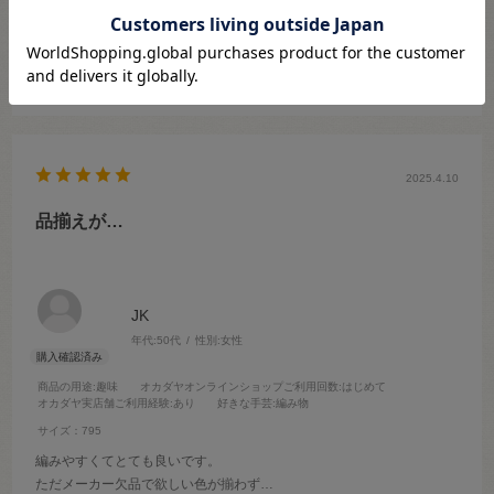
続きを読む
おいてくださるという説明があったので安心でした。
また店舗に受け取りに行くと送料がかからない事が良心的だと感じま
した。
参考になった
0
Like!
0
店舗のスタッフさんは、とても丁寧で親切ですし満足しています。
2025.4.10
品揃えが…
JK
年代:
50代
性別:
女性
商品の用途
:趣味
オカダヤオンラインショップご利用回数
:はじめて
オカダヤ実店舗ご利用経験
:あり
好きな手芸
:編み物
サイズ：795
編みやすくてとても良いです。
ただメーカー欠品で欲しい色が揃わず…