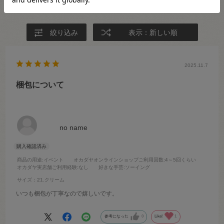
絞り込み
表示：新しい順
2025.11.7
梱包について
no name
商品の用途
:イベント
オカダヤオンラインショップご利用回数
:4～5回くらい
オカダヤ実店舗ご利用経験
:なし
好きな手芸
:ソーイング
サイズ：21.クリーム
いつも梱包が丁寧なので嬉しいです。
参考になった
0
Like!
1