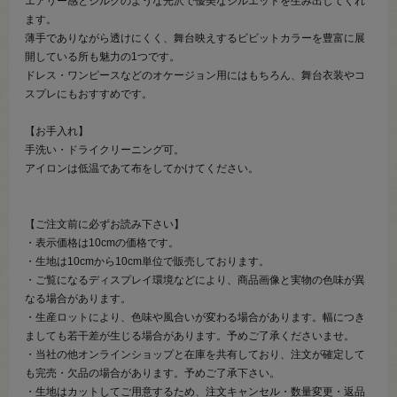
エアリー感とシルクのような光沢で優美なシルエットを生み出してくれ
ます。
薄手でありながら透けにくく、舞台映えするビビットカラーを豊富に展
開している所も魅力の1つです。
ドレス・ワンピースなどのオケージョン用にはもちろん、舞台衣装やコ
スプレにもおすすめです。
【お手入れ】
手洗い・ドライクリーニング可。
アイロンは低温であて布をしてかけてください。
【ご注文前に必ずお読み下さい】
・表示価格は10cmの価格です。
・生地は10cmから10cm単位で販売しております。
・ご覧になるディスプレイ環境などにより、商品画像と実物の色味が異
なる場合があります。
・生産ロットにより、色味や風合いが変わる場合があります。幅につき
ましても若干差が生じる場合があります。予めご了承くださいませ。
・当社の他オンラインショップと在庫を共有しており、注文が確定して
も完売・欠品の場合があります。予めご了承下さい。
・生地はカットしてご用意するため、注文キャンセル・数量変更・返品