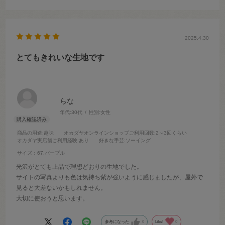
2025.4.30
とてもきれいな生地です
らな
年代:
30代
性別:
女性
商品の用途
:趣味
オカダヤオンラインショップご利用回数
:2～3回くらい
オカダヤ実店舗ご利用経験
:あり
好きな手芸
:ソーイング
サイズ：67.パープル
光沢がとても上品で理想どおりの生地でした。
サイトの写真よりも色は気持ち紫が強いように感じましたが、屋外で
見ると大差ないかもしれません。
大切に使おうと思います。
参考になった
0
Like!
0