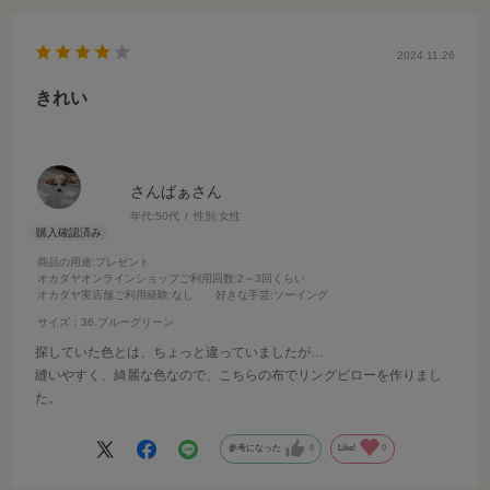
2024.11.26
きれい
さんばぁさん
年代:
50代
性別:
女性
商品の用途
:プレゼント
オカダヤオンラインショップご利用回数
:2～3回くらい
オカダヤ実店舗ご利用経験
:なし
好きな手芸
:ソーイング
サイズ：36.ブルーグリーン
探していた色とは、ちょっと違っていましたが…
縫いやすく、綺麗な色なので、こちらの布でリングピローを作りまし
た。
参考になった
0
Like!
0