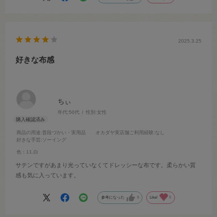
2025.3.25
好きな布感
ちぃ
年代:
50代
性別:
女性
商品の用途
:普段づかい・実用品
オカダヤ実店舗ご利用経験
:なし
好きな手芸
:ソーイング
色：11.白
サテンですがあまり光っていなくてドレッシーな布です。柔らかい質
感も気に入っています。
参考になった
0
Like!
0