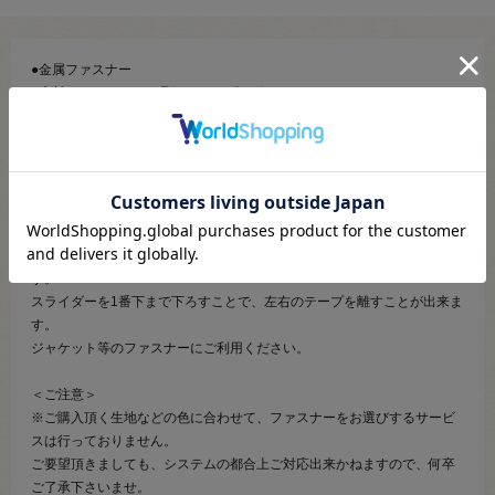
●金属ファスナー
●素材：エレメント…丹銅 テープ…ポリエステル
●サイズ：No.3 長さ100cm
●エレメント（務歯）：アンティークゴールド
【商品の説明】
エレメントが金属でできているオープンファスナーです。
No.3は、スタンダードなメタルファスナーの一番細いタイプになりま
す。
スライダーを1番下まで下ろすことで、左右のテープを離すことが出来ま
す。
ジャケット等のファスナーにご利用ください。
＜ご注意＞
※ご購入頂く生地などの色に合わせて、ファスナーをお選びするサービ
スは行っておりません。
ご要望頂きましても、システムの都合上ご対応出来かねますので、何卒
ご了承下さいませ。