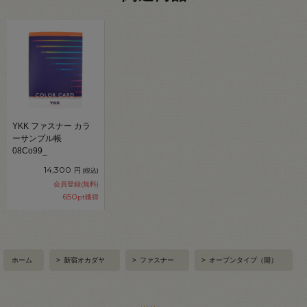
YKK ファスナー カラ
ーサンプル帳
08Co99_
14,300
円
(税込)
会員登録(無料)
650
pt獲得
ホーム
>
新宿オカダヤ
>
ファスナー
>
オープンタイプ（開）