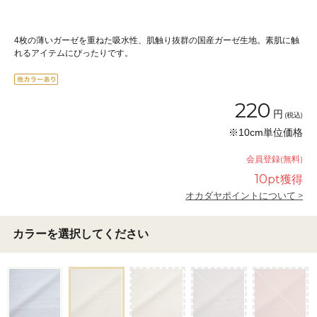
4枚の薄いガーゼを重ねた吸水性、肌触り抜群の国産ガーゼ生地。素肌に触
れるアイテムにぴったりです。
220
円
(税込)
※10cm単位価格
会員登録(無料)
10
pt獲得
オカダヤポイントについて >
カラーを選択してください