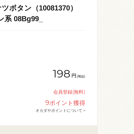
ボタン（10081370）
系 08Bg99_
198
円
(税込)
会員登録(無料)
9
ポイント獲得
オカダヤポイントについて >