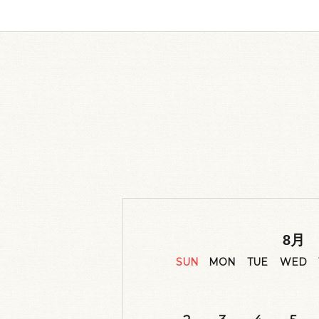
8
月
SUN
MON
TUE
WED