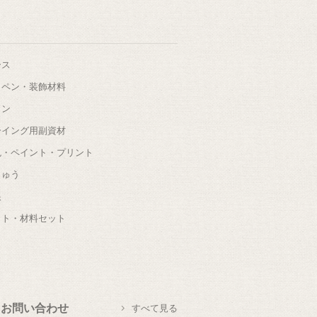
ース
ッペン・装飾材料
タン
ーイング用副資材
色・ペイント・プリント
しゅう
根
ット・材料セット
お問い合わせ
すべて見る