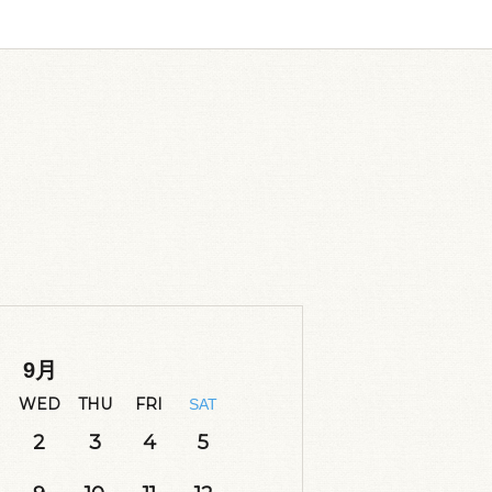
9
月
WED
THU
FRI
SAT
2
3
4
5