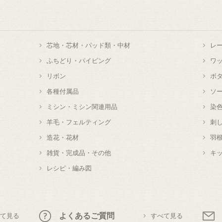
芯地・芯材・パッド類・中材
レ
ふちどり・パイピング
ワ
リボン
ボ
各種付属品
ソ
ミシン・ミシン関連用品
染
羊毛・フェルティング
刺
造花・花材
羽
雑貨・完成品・その他
キ
レシピ・編み図
よくあるご質問
て見る
すべて見る