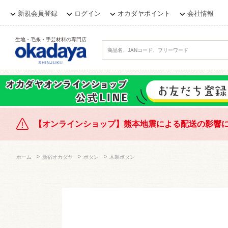
新規会員登録
ログイン
オカダヤポイント
会社情報
生地・毛糸・手芸材料の専門店
【オンラインショップ】熊本地震による配送の影響
>
>
>
ホーム
新宿オカダヤ
ボタン
木製ボタン