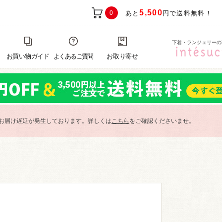
5,500
0
あと
円で送料無料！
下着・ランジェリーの
お買い物ガイド
よくあるご質問
お取り寄せ
お届け遅延が発生しております。詳しくは
こちら
をご確認くださいませ。