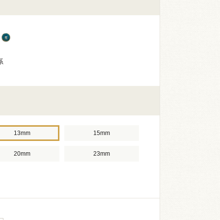
系
13mm
15mm
20mm
23mm