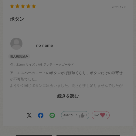
2021.12.8
ボタン
no name
色：21mm
サイズ：AG.アンティークゴールド
アニエスベーのコートのボタンがほぼ無くなり、ボタンだけの取寄せ
が不可能でした。
ようやく同じボタンに出会いました。高さが少し足りませんでしたが
色と質感が同じで、本来の雰囲気を損なわず、またしばらく着れそう
続きを読む
で、大満足です。
ただ送料が高いなと。
参考になった
0
Like!
0