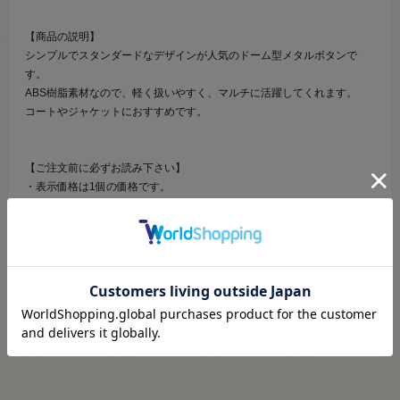
【商品の説明】
シンプルでスタンダードなデザインが人気のドーム型メタルボタンで
す。
ABS樹脂素材なので、軽く扱いやすく、マルチに活躍してくれます。
コートやジャケットにおすすめです。
【ご注文前に必ずお読み下さい】
・表示価格は1個の価格です。
・製造ロット、ディスプレイや視覚環境などにより、実際のカラーと異
なる場合がございます。
・ボタンはロットによって1mm強のサイズ差異が生じる場合もございま
す。
・常にたくさんの在庫を確保しているお品ではございません。
・当社の他オンラインショップと在庫を共有しており、注文が確定して
も完売･欠品の場合があります。予めご了承下さい。