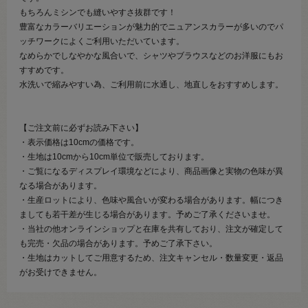
もちろんミシンでも縫いやすさ抜群です！
豊富なカラーバリエーションが魅力的でニュアンスカラーが多いのでパ
ッチワークによくご利用いただいています。
なめらかでしなやかな風合いで、シャツやブラウスなどのお洋服にもお
すすめです。
水洗いで縮みやすい為、ご利用前に水通し、地直しをおすすめします。
【ご注文前に必ずお読み下さい】
・表示価格は10cmの価格です。
・生地は10cmから10cm単位で販売しております。
・ご覧になるディスプレイ環境などにより、商品画像と実物の色味が異
なる場合があります。
・生産ロットにより、色味や風合いが変わる場合があります。幅につき
ましても若干差が生じる場合があります。予めご了承くださいませ。
・当社の他オンラインショップと在庫を共有しており、注文が確定して
も完売・欠品の場合があります。予めご了承下さい。
・生地はカットしてご用意するため、注文キャンセル・数量変更・返品
がお受けできません。