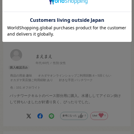
2026.7.30
針通り良くパッチワークにぴったり
まえまえ
年代:
60代
性別:
女性
商品の用途
:趣味
オカダヤオンラインショップご利用回数
:4～5回くらい
オカダヤ実店舗ご利用経験
:あり
好きな手芸
:パッチワーク
色：101.オフホワイト
パッチワークキルトのベース部分用に購入。水通ししてアイロン掛け
して持ちいましたが針通り良く、ぴったりでした。
参考になった
0
Like!
0