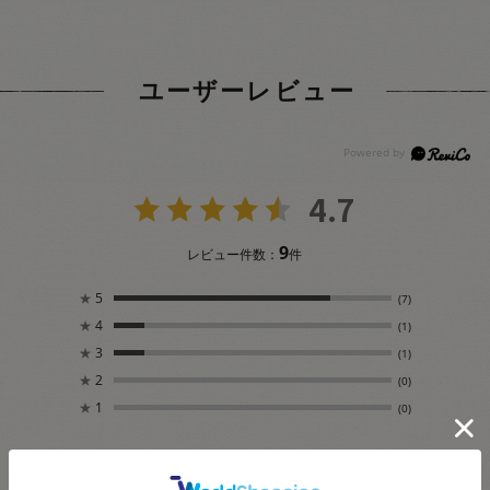
ユーザーレビュー
4.7
9
レビュー件数：
件
★
5
(7)
★
4
(1)
★
3
(1)
★
2
(0)
★
1
(0)
絞り込み
表示：新しい順