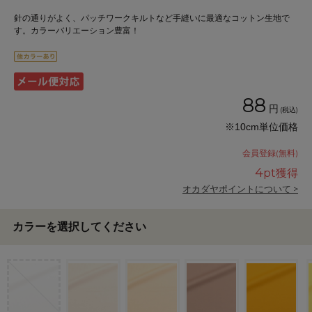
針の通りがよく、パッチワークキルトなど手縫いに最適なコットン生地で
す。カラーバリエーション豊富！
88
円
(税込)
※10cm単位価格
会員登録(無料)
4
pt獲得
オカダヤポイントについて >
カラーを選択してください