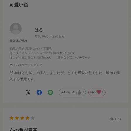
可愛い色
はる
年代:
30代
性別:
女性
商品の用途
:普段づかい・実用品
オカダヤオンラインショップご利用回数
:はじめて
オカダヤ実店舗ご利用経験
:あり
好きな手芸
:パッチワーク
色：314.サーモンピンク
20cmほどお試しで購入しましたが、とても可愛い色でした。追加で購
入する予定です。
参考になった
0
Like!
0
2024.7.4
布の色が豊富