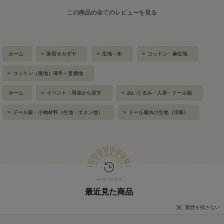
この商品の全てのレビューを見る
ホーム
>
新宿オカダヤ
>
生地・布
>
コットン・麻生地
>
コットン（無地）薄手～普通地
ホーム
>
イベント・用途から探す
>
ぬいぐるみ・人形・ドール服
>
ドール服・小物材料（生地・ボタン他）
>
ドール服向け生地（洋服）
最近見た商品
履歴を残さない