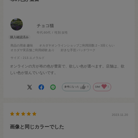
チョコ猫
年代:
60代
性別:
女性
商品の用途
:趣味
オカダヤオンラインショップご利用回数
:2～3回くらい
オカダヤ実店舗ご利用経験
:あり
好きな手芸
:パッチワーク
サイズ：213.エメラルド
オンラインの方が布の色が豊富で、欲しい色が選べます。店舗は、欲
しい色が並んでいないです。
参考になった
0
Like!
1
2023.11.20
画像と同じカラーでした