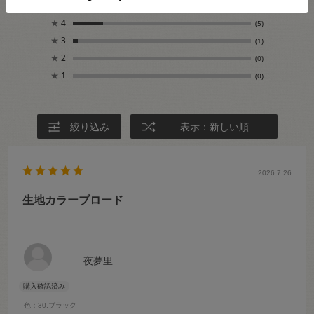
★
5
(24)
★
4
(5)
★
3
(1)
★
2
(0)
★
1
(0)
絞り込み
表示：新しい順
2026.7.26
生地カラーブロード
夜夢里
色：30.ブラック