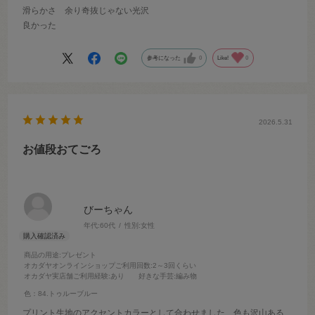
滑らかさ 余り奇抜じゃない光沢
良かった
参考になった
0
Like!
0
2026.5.31
お値段おてごろ
びーちゃん
年代:
60代
性別:
女性
商品の用途
:プレゼント
オカダヤオンラインショップご利用回数
:2～3回くらい
オカダヤ実店舗ご利用経験
:あり
好きな手芸
:編み物
色：84.トゥルーブルー
プリント生地のアクセントカラーとして合わせました 色も沢山ある