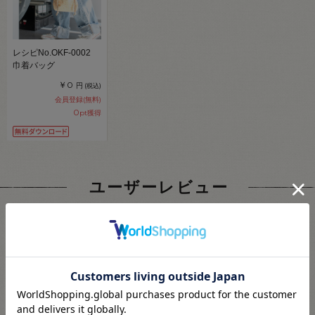
レシピNo.OKF-0002
巾着バッグ
￥0
円
(税込)
会員登録(無料)
0
pt獲得
ユーザーレビュー
4.8
30
レビュー件数：
件