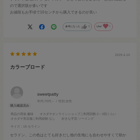
ので選択肢が多いです
お値段もお手頃で10センチから購入できるのが良い
参考になった
0
Like!
1
2026.4.10
カラーブロード
sweetpatty
年代:
70代～
性別:
女性
商品の用途
:趣味
オカダヤオンラインショップご利用回数
:2～3回くらい
オカダヤ実店舗ご利用経験
:なし
好きな手芸
:ソーイング
サイズ：16.セラドン
セラドン、この色はとても好きだし他の生地にも合わせやすくて助か