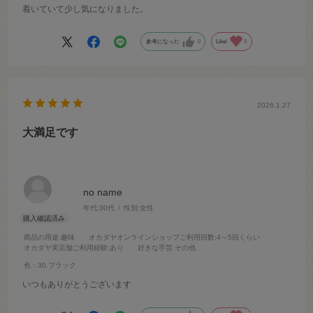
着いていて少し気になりました。
参考になった
0
Like!
0
2026.1.27
大満足です
no name
年代:
30代
性別:
女性
商品の用途
:趣味
オカダヤオンラインショップご利用回数
:4～5回くらい
オカダヤ実店舗ご利用経験
:あり
好きな手芸
:その他
色：30.ブラック
いつもありがとうございます