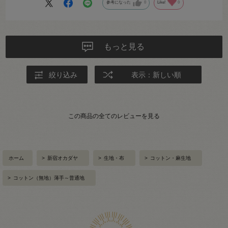
参考になった
0
Like!
0
もっと見る
絞り込み
表示：新しい順
この商品の全てのレビューを見る
ホーム
>
新宿オカダヤ
>
生地・布
>
コットン・麻生地
>
コットン（無地）薄手～普通地