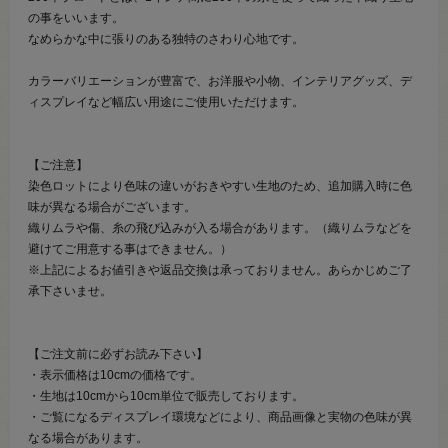
の事をいいます。
なめらかな中に張りのある独特のさわり心地です。
カラーバリエーションが豊富で、お洋服や小物、インテリアグッズ、デ
ィスプレイなど幅広い用途にご使用いただけます。
【ご注意】
染色ロットにより色味の違いがおきやすい生地のため、追加購入時に色
味が異なる場合がございます。
織りムラや傷、糸の飛び込みが入る場合があります。（織りムラなどを
避けてご用意する事はできません。）
※上記によるお値引きや返品交換は承っておりません。あらかじめご了
承下さいませ。
【ご注文前に必ずお読み下さい】
・表示価格は10cmの価格です。
・生地は10cmから10cm単位で販売しております。
・ご覧になるディスプレイ環境などにより、商品画像と実物の色味が異
なる場合があります。