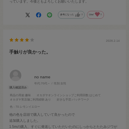
っています。今後ともよろしくお願いいたします。
参考になった
0
Like!
0
2026.2.14
手触りが良かった。
no name
年代:
70代～
性別:
女性
商品の用途
:趣味
オカダヤオンラインショップご利用回数
:はじめて
オカダヤ実店舗ご利用経験
:あり
好きな手芸
:パッチワーク
色：70.レモンイエロー
他の色を店頭で購入していて良かったので
追加購入しました。
1.5mの購入、すぐに発送していただいたのにしっからとたたみジワが