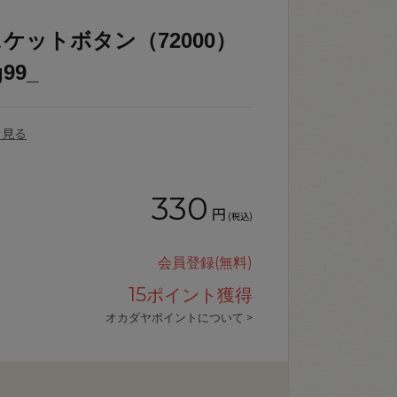
ケットボタン（72000）
g99_
を見る
330
円
(税込)
会員登録(無料)
15
ポイント獲得
オカダヤポイントについて >