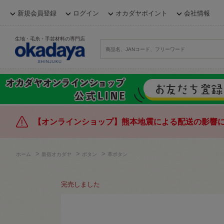
新規会員登録
ログイン
オカダヤポイント
会社情報
生地・毛糸・手芸材料の専門店
【オンラインショップ】熊本地震による配送の影響
>
>
>
ホーム
新宿オカダヤ
ボタン
革ボタン
完売しました