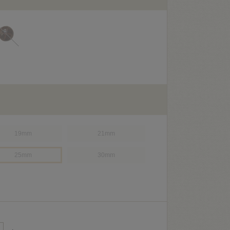
19mm
21mm
25mm
30mm