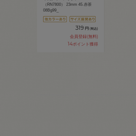
（RN7800） 23mm 45.赤茶
08Bg99_
319
円
(税込)
会員登録(無料)
14
ポイント獲得