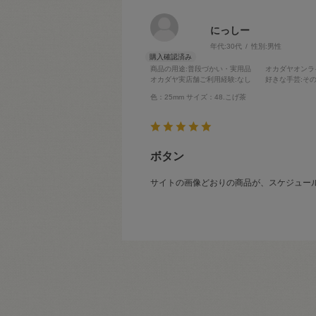
にっしー
年代:
30代
性別:
男性
商品の用途
:普段づかい・実用品
オカダヤオンラ
オカダヤ実店舗ご利用経験
:なし
好きな手芸
:そ
色：25mm
サイズ：48.こげ茶
ボタン
サイトの画像どおりの商品が、スケジュー