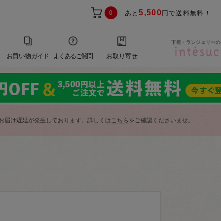
5,500
0
あと
円で送料無料！
下着・ランジェリーの
お買い物ガイド
よくあるご質問
お取り寄せ
お届け遅延が発生しております。詳しくは
こちら
をご確認くださいませ。