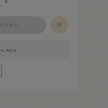
点
りません
きない商品です。
い。