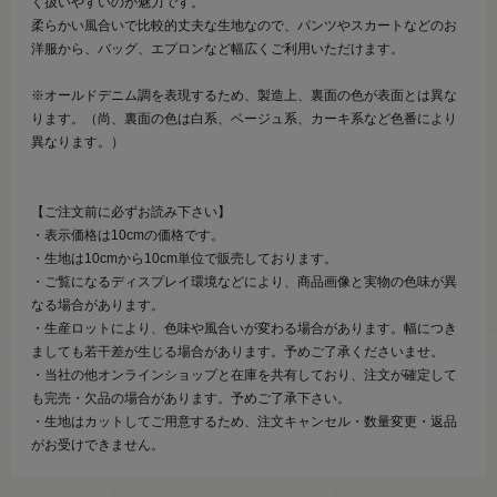
く扱いやすいのが魅力です。
柔らかい風合いで比較的丈夫な生地なので、パンツやスカートなどのお
洋服から、バッグ、エプロンなど幅広くご利用いただけます。
※オールドデニム調を表現するため、製造上、裏面の色が表面とは異な
ります。（尚、裏面の色は白系、ベージュ系、カーキ系など色番により
異なります。）
【ご注文前に必ずお読み下さい】
・表示価格は10cmの価格です。
・生地は10cmから10cm単位で販売しております。
・ご覧になるディスプレイ環境などにより、商品画像と実物の色味が異
なる場合があります。
・生産ロットにより、色味や風合いが変わる場合があります。幅につき
ましても若干差が生じる場合があります。予めご了承くださいませ。
・当社の他オンラインショップと在庫を共有しており、注文が確定して
も完売・欠品の場合があります。予めご了承下さい。
・生地はカットしてご用意するため、注文キャンセル・数量変更・返品
がお受けできません。