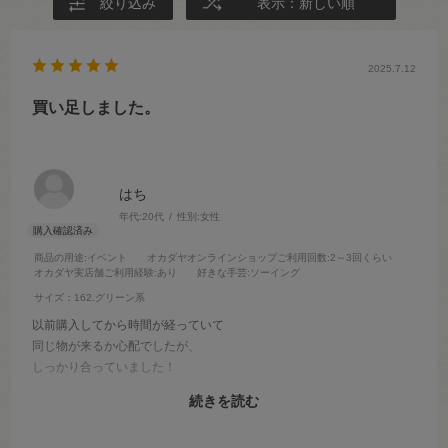
絞り込み
表示：新しい順
2025.7.12
買い足しました。
はち
年代:
20代
性別:
女性
商品の用途
:イベント
オカダヤオンラインショップご利用回数
:2～3回くらい
オカダヤ実店舗ご利用経験
:あり
好きな手芸
:ソーイング
サイズ：162.グリーン系
以前購入してから時間が経っていて
同じ物が来るか心配でしたが、
しっかり合っていました！
また発送は時間がかかるイメージでしたが、
続きを読む
予定より早く到着して余裕を持って作業出来ました！
ありがとうございました！