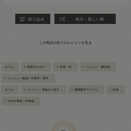
絞り込み
表示：新しい順
この商品の全てのレビューを見る
ホーム
>
新宿オカダヤ
>
生地・布
>
コットン・麻生地
>
コットン（無地）中厚手～厚手
ホーム
>
イベント・用途から探す
>
通園通学アイテム
>
生地
>
やや中厚地～中厚地