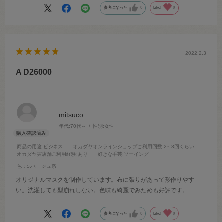
参考になった
0
Like!
0
2022.2.3
A D26000
mitsuco
年代:
70代～
性別:
女性
商品の用途
:ビジネス
オカダヤオンラインショップご利用回数
:2～3回くらい
オカダヤ実店舗ご利用経験
:あり
好きな手芸
:ソーイング
色：5.ベージュ系
オリジナルマスクを制作しています。布に張りがあって形作りやす
い。洗濯しても型崩れしない。色味も綺麗でみためも好評です。
参考になった
0
Like!
0