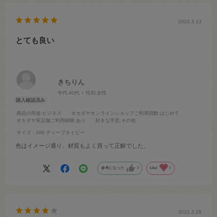
2022.3.13
とても良い
きちりん
年代:
40代
性別:
女性
商品の用途
:ビジネス
オカダヤオンラインショップご利用回数
:はじめて
オカダヤ実店舗ご利用経験
:あり
好きな手芸
:その他
サイズ：266.ディープネイビー
色はイメージ通り。材質もよく買って正解でした。
参考になった
0
Like!
0
2021.2.28