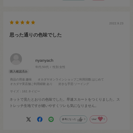
2022.9.23
思った通りの色味でした
nyanyach
年代:
50代
性別:
女性
商品の用途
:趣味
オカダヤオンラインショップご利用回数
:はじめて
オカダヤ実店舗ご利用経験
:あり
好きな手芸
:ソーイング
サイズ：162.ネイビー
ネットで見たとおりの色味でした。早速スカートをつくりました。ス
トレッチ生地ですが縫いやすくツレも気になりません。
参考になった
0
Like!
0