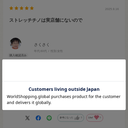
2025.9.16
ストレッチチノは実店舗にないので
さくさく
年代:
60代
性別:
女性
商品の用途
:普段づかい・実用品
オカダヤオンラインショップご利用回数
:はじめて
オカダヤ実店舗ご利用経験
:なし
好きな手芸
:ソーイング
サイズ：255.カーキ
よく利用する手芸店は２店舗ありますが、どちらもストレッチチノは
置いていません。ネットだと送料がかかりますが、納得いく作品を仕
上げるためには仕方ありません。大人渋い色をを増やしてほしいで
す。
参考になった
0
Like!
0