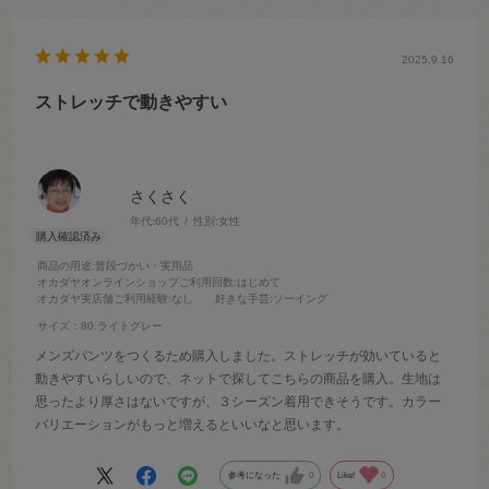
2025.9.16
ストレッチで動きやすい
さくさく
年代:
60代
性別:
女性
商品の用途
:普段づかい・実用品
オカダヤオンラインショップご利用回数
:はじめて
オカダヤ実店舗ご利用経験
:なし
好きな手芸
:ソーイング
サイズ：80.ライトグレー
メンズパンツをつくるため購入しました。ストレッチが効いていると
動きやすいらしいので、ネットで探してこちらの商品を購入。生地は
思ったより厚さはないですが、３シーズン着用できそうです。カラー
バリエーションがもっと増えるといいなと思います。
参考になった
0
Like!
0