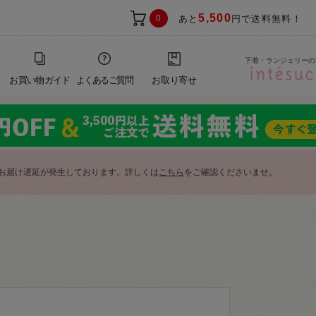
5,500
0
あと
円で送料無料！
下着・ランジェリーの
お買い物ガイド
よくあるご質問
お取り寄せ
お届け遅延が発生しております。詳しくは
こちら
をご確認くださいませ。