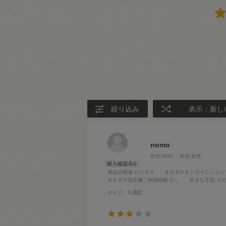
絞り込み
表示：新し
nomo
年代:
50代
性別:
女性
商品の用途
:ビジネス
オカダヤオンラインショッ
オカダヤ実店舗ご利用経験
:なし
好きな手芸
:そ
サイズ：5.濃紺