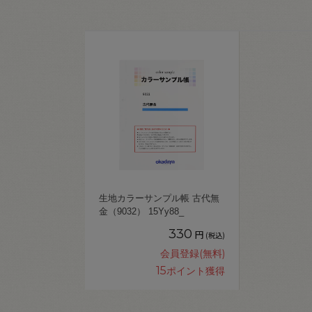
生地カラーサンプル帳 古代無
金（9032） 15Yy88_
330
円
(税込)
会員登録(無料)
15
ポイント獲得