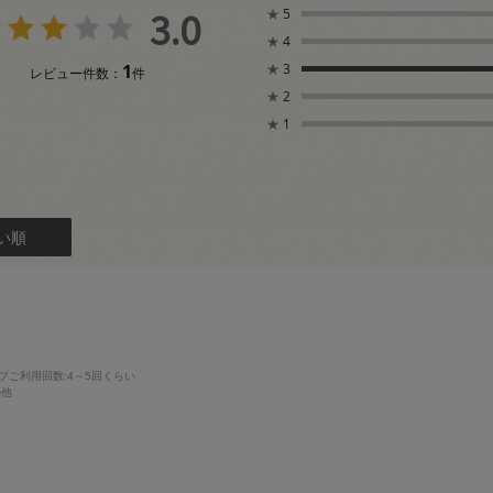
3.0
★
5
★
4
1
★
3
レビュー件数：
件
★
2
★
1
い順
プご利用回数
:4～5回くらい
の他