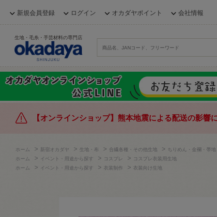
新規会員登録
ログイン
オカダヤポイント
会社情報
生地・毛糸・手芸材料の専門店
【オンラインショップ】熊本地震による配送の影響
>
>
>
>
ホーム
新宿オカダヤ
生地・布
合繊各種・その他生地
ちりめん・金襴・帯地
>
>
>
ホーム
イベント・用途から探す
コスプレ
コスプレ衣装用生地
>
>
>
ホーム
イベント・用途から探す
衣装制作
衣装向け生地