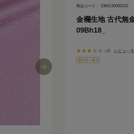
商品コード： 2360130000232
金襴生地 古代無金（
09Bh18_
レビュー
1件