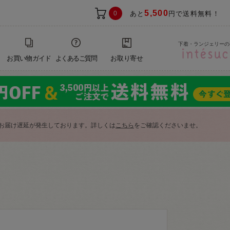
5,500
0
あと
円で送料無料！
下着・ランジェリーの
お買い物ガイド
よくあるご質問
お取り寄せ
お届け遅延が発生しております。詳しくは
こちら
をご確認くださいませ。