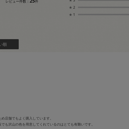
25
★
3
レビュー件数：
件
★
2
★
1
い順
ため店舗でもよく購入しています。
販でも沢山の色を用意してくれているのはとても有難いです。