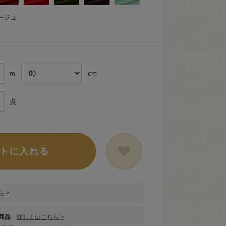
ージュ
m
cm
点
トに入れる
 >
象商品
詳しくはこちら >