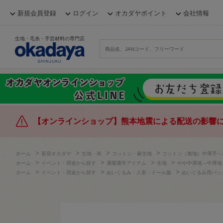
新規会員登録
ログイン
オカダヤポイント
会社情報
生地・毛糸・手芸材料の専門店
【オンラインショップ】熊本地震による配送の影響
>
>
>
>
ホーム
新宿オカダヤ
生地・布
コットン・麻生地
コットン（無地）中厚手～
>
>
>
>
ホーム
イベント・用途から探す
通園通学アイテム
生地
やや中厚地～中厚地
>
>
>
ホーム
イベント・用途から探す
ぬいぐるみ・人形・ドール服
ぬいぐるみ用バッ