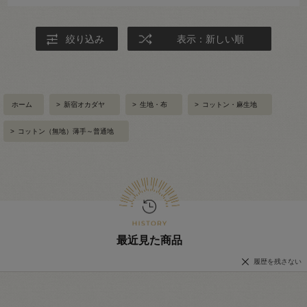
絞り込み
表示：新しい順
ホーム
>
新宿オカダヤ
>
生地・布
>
コットン・麻生地
>
コットン（無地）薄手～普通地
最近見た商品
履歴を残さない