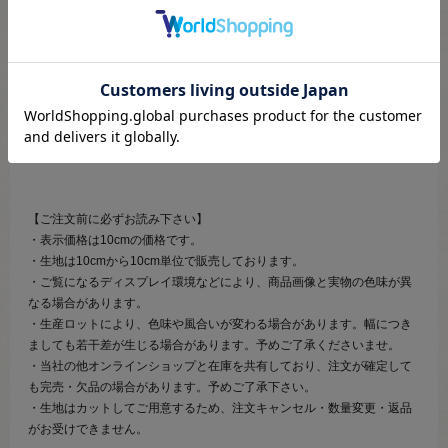
【ご注意】
・染色ロットによる色の差が大きい商品です。予めご了承ください。
・水洗いで縮みやすい為、ご利用前に水通し、地直しをおすすめしま
す。
・洗濯の際、色落ちする場合があります。淡色のものとの洗濯は避けて
ください。
【ご注文前に必ずお読み下さい】
・表示価格は10cmの価格です。
・生地は10cmから10cm単位で販売しております。
・ご覧になるディスプレイ環境などにより、商品画像と実物の色味が異
なる場合があります。
・生産ロットにより、色味や風合いが変わる場合があります。幅につき
ましても若干差が生じる場合があります。予めご了承くださいませ。
・当社の他オンラインショップと在庫を共有しており、注文が確定して
も完売・欠品の場合があります。予めご了承下さい。
・生地はカットしてご用意するため、注文キャンセル・数量変更・返品
がお受けできません。