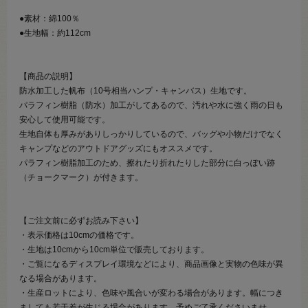
●素材：綿100％
●生地幅：約112cm
【商品の説明】
防水加工した帆布（10号相当ハンプ・キャンバス）生地です。
パラフィン樹脂（防水）加工がしてあるので、汚れや水に強く雨の日も
安心して使用可能です。
生地自体も厚みがありしっかりしているので、バッグや小物だけでなく
キャンプなどのアウトドアグッズにもオススメです。
パラフィン樹脂加工のため、擦れたり折れたりした部分に白っぽい跡
（チョークマーク）が付きます。
【ご注文前に必ずお読み下さい】
・表示価格は10cmの価格です。
・生地は10cmから10cm単位で販売しております。
・ご覧になるディスプレイ環境などにより、商品画像と実物の色味が異
なる場合があります。
・生産ロットにより、色味や風合いが変わる場合があります。幅につき
ましても若干差が生じる場合があります。予めご了承くださいませ。