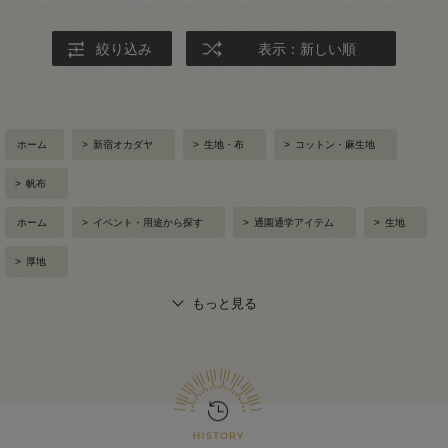
絞り込み
表示：新しい順
ホーム
>
新宿オカダヤ
>
生地・布
>
コットン・麻生地
>
帆布
ホーム
>
イベント・用途から探す
>
通園通学アイテム
>
生地
>
厚地
もっと見る