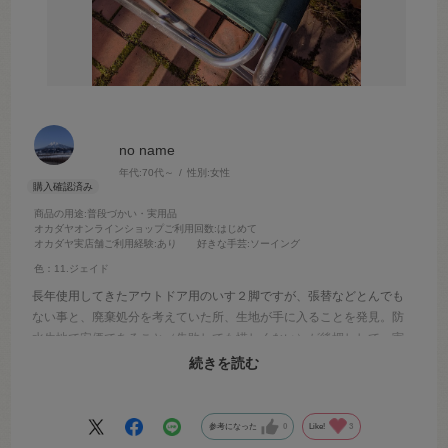
no name
年代:
70代～
性別:
女性
商品の用途
:普段づかい・実用品
オカダヤオンラインショップご利用回数
:はじめて
オカダヤ実店舗ご利用経験
:あり
好きな手芸
:ソーイング
色：11.ジェイド
長年使用してきたアウトドア用のいす２脚ですが、張替などとんでも
ない事と、廃棄処分を考えていた所、生地が手に入ることを発見。防
水生地で安価であること（失敗しても惜しくない）が後押しして、実
現しました。家庭用ミシンで普通に縫えて、仕上がりも上々です。た
続きを読む
だ両面が防水なのかどうかを知りたいです。
参考になった
0
Like!
3