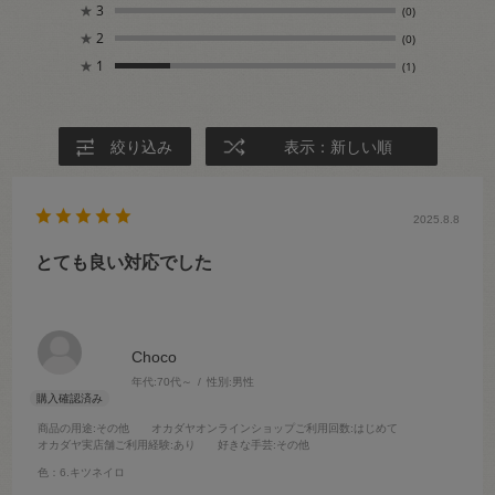
★
3
(0)
★
2
(0)
★
1
(1)
絞り込み
表示：新しい順
2025.8.8
とても良い対応でした
Choco
年代:
70代～
性別:
男性
商品の用途
:その他
オカダヤオンラインショップご利用回数
:はじめて
オカダヤ実店舗ご利用経験
:あり
好きな手芸
:その他
色：6.キツネイロ