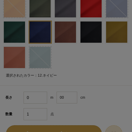
選択されたカラー：12.ネイビー
m
cm
長さ
点
数量