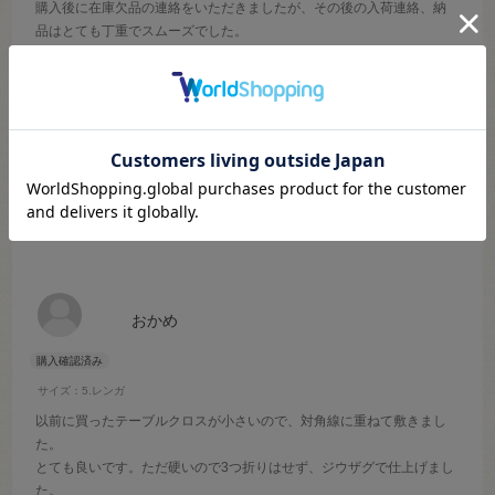
購入後に在庫欠品の連絡をいただきましたが、その後の入荷連絡、納
品はとても丁重でスムーズでした。
参考になった
1
Like!
0
2024.6.17
少し硬い。
おかめ
サイズ：5.レンガ
以前に買ったテーブルクロスが小さいので、対角線に重ねて敷きまし
た。
とても良いです。ただ硬いので3つ折りはせず、ジウザグで仕上げまし
た。