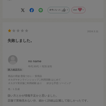
参考になった
0
Like!
0
2024.3.11
失敗しました。
no name
年代:
30代
性別:
女性
商品の用途
:普段づかい・実用品
オカダヤオンラインショップご利用回数
:はじめて
オカダヤ実店舗ご利用経験
:あり
好きな手芸
:ソーイング
色：1.生成
扱い方とかが情報不足かと思いました。
店舗で実物見れない分、細かく詳細は記載して欲しかったです。