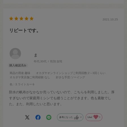
2021.10.25
リピートです。
ま
年代:
30代
性別:
女性
商品の用途
:趣味
オカダヤオンラインショップご利用回数
:2～3回くらい
オカダヤ実店舗ご利用経験
:なし
好きな手芸
:ソーイング
色：3.ライトカーキ
防水の帆布がなかなか売っていないので、こちらを利用しました。厚
すぎないので家庭用ミシンでも縫うことができます。色も素敵でし
た。また、利用したいと思います。
参考になった
4
Like!
3