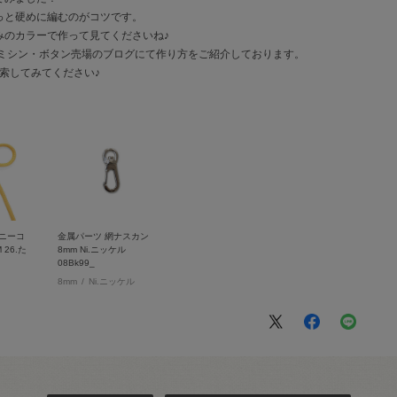
っと硬めに編むのがコツです。
みのカラーで作って見てくださいね♪
具・ミシン・ボタン売場のブログにて作り方をご紹介しております。
検索してみてください♪
ニーコ
金属パーツ 網ナスカン
 26.た
8mm Ni.ニッケル
08Bk99_
8mm
Ni.ニッケル