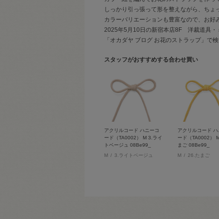
しっかり引っ張って形を整えながら、ちょ
カラーバリエーションも豊富なので、お好
2025年5月10日の新宿本店8F 洋裁道
「オカダヤ ブログ お花のストラップ」で
スタッフがおすすめする合わせ買い
アクリルコード ハニーコ
アクリルコード ハ
ード（TA0002） M 3.ライ
ード（TA0002） M
トベージュ 08Be99_
まご 08Be99_
M
3.ライトベージュ
M
26.たまご