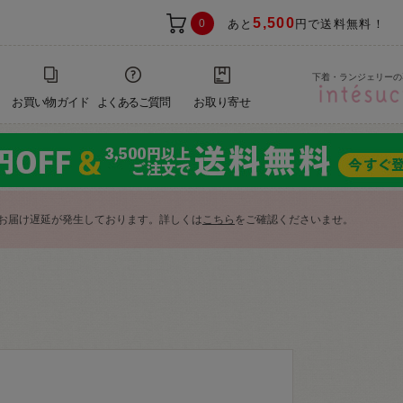
5,500
0
あと
円で送料無料！
下着・ランジェリーの
お買い物ガイド
よくあるご質問
お取り寄せ
お届け遅延が発生しております。詳しくは
こちら
をご確認くださいませ。