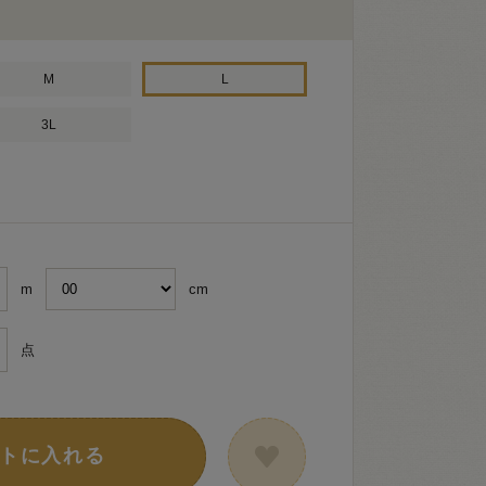
M
L
3L
m
cm
点
トに入れる