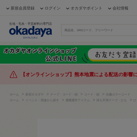
新規会員登録
ログイン
オカダヤポイント
会社情報
生地・毛糸・手芸材料の専門店
【オンラインショップ】熊本地震による配送の影響
>
>
>
>
ホーム
新宿オカダヤ
テープ・コード・紐
コード・紐
合繊カラーコード
>
>
>
>
ホーム
イベント・用途から探す
通園通学アイテム
持ち手用テープ・ひも
ひ