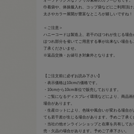
オーソドックスなアクリル素材のカラーひもです。
巾着袋や、体操服入れ、コップ袋などにご利用頂け
太さやカラー展開が豊富なところが嬉しいですね！
＜ご注意＞
ハニーコードは製造上、若干のほつれが生じる場合
ほつれ部分を省いてご用意する事が出来ない場合も
了承くださいませ。
※返品交換・お値引き対象外となります。
【ご注文前に必ずお読み下さい】
・表示価格は10cmの価格です。
・10cmから10cm単位で販売しております。
・ご覧になるディスプレイ環境などにより、商品画
場合があります。
・生産ロットにより、色味や風合いが変わる場合が
ても若干差が生じる場合があります。予めご了承く
・当社の他オンラインショップと在庫を共有してお
売・欠品の場合があります。予めご了承下さい。