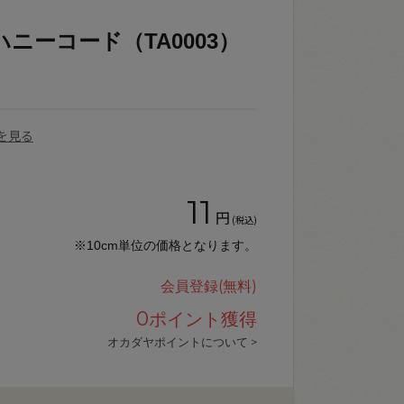
ニーコード（TA0003）
を見る
11
円
(税込)
※10cm単位の価格となります。
会員登録(無料)
0
ポイント獲得
オカダヤポイントについて >